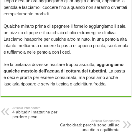
Dopo circa un’ora aggiungiamo gli ortaggi a cubetti, copriamo la
pentola e lasciamoli cuocere fino a quando non saranno diventati
completamente morbidi.
Qualche minuto prima di spegnere il fornello aggiungiamo il sale,
un pizzico di pepe e il cucchiaio di olio extravergine di oliva.
Lasciamo insaporire per qualche altro minuto. In una pentola alta
intanto mettiamo a cuocere la pasta e, appena pronta, scoliamola
e tuffiamola nelle pentola con i ceci.
Se la pietanza dovesse risultare troppo asciutta,
aggiungiamo
qualche mestolo dell’acqua di cottura dei tubettini
. La pasta
e ceci è pronta per essere consumata, ma possiamo anche
lasciarla riposare e servirla tiepida o addirittura fredda.
Articolo Precedente
4 abitudini mattutine per
perdere peso
Articolo Successivo
Carboidrati: perchè sono utili ad
una dieta equilibrata