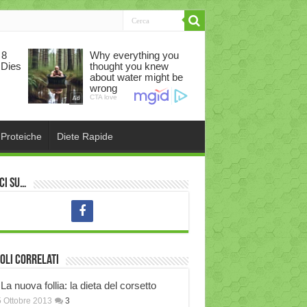
 Proteiche
Diete Rapide
ci su…
oli correlati
La nuova follia: la dieta del corsetto
 Ottobre 2013
3