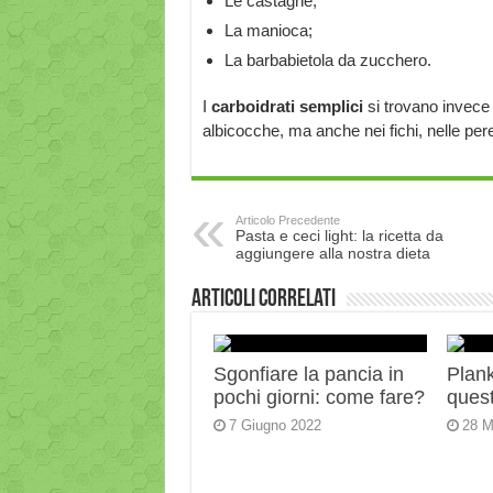
Le castagne;
La manioca;
La barbabietola da zucchero.
I
carboidrati semplici
si trovano invece
albicocche, ma anche nei fichi, nelle pere
Articolo Precedente
Pasta e ceci light: la ricetta da
aggiungere alla nostra dieta
Articoli correlati
Sgonfiare la pancia in
Plank:
pochi giorni: come fare?
quest
7 Giugno 2022
28 M