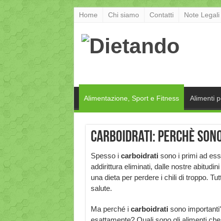
Home
Chi siamo
Contatti
Note Legali
Alimentazione, Sport e Fitness
Alimenti 
Carboidrati: perchè sono
Spesso i
carboidrati
sono i primi ad esse
addirittura eliminati, dalle nostre abitud
una dieta per perdere i chili di troppo. T
salute.
Ma perché i
carboidrati
sono importanti
esattamente? Quali sono gli alimenti che