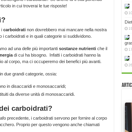
icolo in cui troverai le tue risposte!
10
i?
Die
19
 i
carboidrati
non dovrebbero mai mancare nella nostra
 i carboidrati e in quali categorie si suddividono.
gra
iamo ad una delle più importanti
sostanze
nutrienti
che il
17
energia
di cui ha bisogno. Infatti i carboidrati hanno la
sio al corpo, ma ci occuperemo dei benefici più avanti.
2
in due grandi categorie, ossia:
Artic
no in disaccaridi e monosaccaridi;
tuiti da diverse unità di monosaccaridi.
dei carboidrati?
 precedente, i carboidrati servono per fornire al corpo
ucchero. Proprio per questo vengono anche chiamati