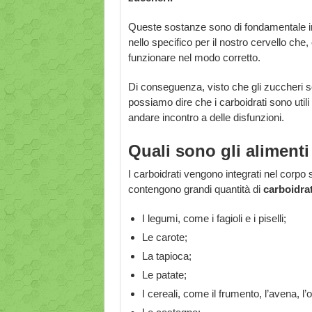
Queste sostanze sono di fondamentale im
nello specifico per il nostro cervello c
funzionare nel modo corretto.
Di conseguenza, visto che gli zuccheri so
possiamo dire che i carboidrati sono util
andare incontro a delle disfunzioni.
Quali sono gli aliment
I carboidrati vengono integrati nel corpo s
contengono grandi quantità di
carboidrat
I legumi, come i fagioli e i piselli;
Le carote;
La tapioca;
Le patate;
I cereali, come il frumento, l’avena, l’