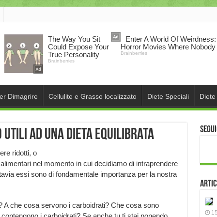
per Dimagrire
Cellulite e Grasso localizzato
Diete Speciali
Diete
Segui
 utili ad una dieta equilibrata
re ridotti, o
ini alimentari nel momento in cui decidiamo di intraprendere
uttavia essi sono di fondamentale importanza per la nostra
Artic
? A che cosa servono i carboidrati? Che cosa sono
15
 contengono i carboidrati? Se anche tu ti stai ponendo