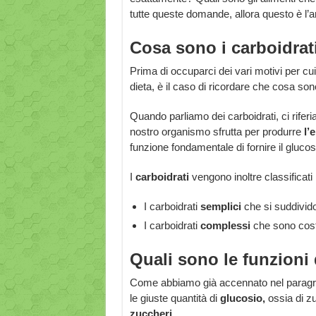
tutte queste domande, allora questo è l’art
Cosa sono i carboidrat
Prima di occuparci dei vari motivi per cui
dieta, è il caso di ricordare che cosa sono
Quando parliamo dei carboidrati, ci rifer
nostro organismo sfrutta per produrre
l’
funzione fondamentale di fornire il gluco
I
carboidrati
vengono inoltre classificati 
I carboidrati
semplici
che si suddivido
I carboidrati
complessi
che sono costi
Quali sono le funzioni 
Come abbiamo già accennato nel paragrafo
le giuste quantità di
glucosio,
ossia di z
zuccheri.