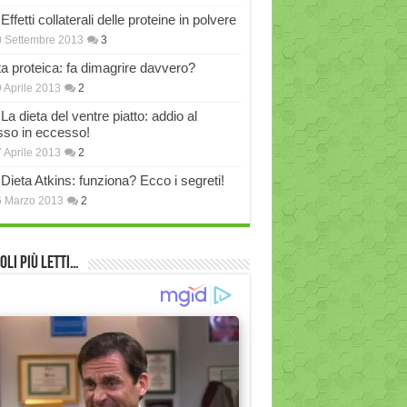
Effetti collaterali delle proteine in polvere
 Settembre 2013
3
ta proteica: fa dimagrire davvero?
 Aprile 2013
2
La dieta del ventre piatto: addio al
sso in eccesso!
 Aprile 2013
2
Dieta Atkins: funziona? Ecco i segreti!
6 Marzo 2013
2
oli più Letti…