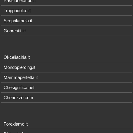
Passionetattoo.it
Troppodolce.it
Scoprilamela.it
Goprestiti.it
Okceliachia.it
Mondopiercing.it
Mammaperfetta.it
Chesignifica.net
Chenozze.com
Forexiamo.it