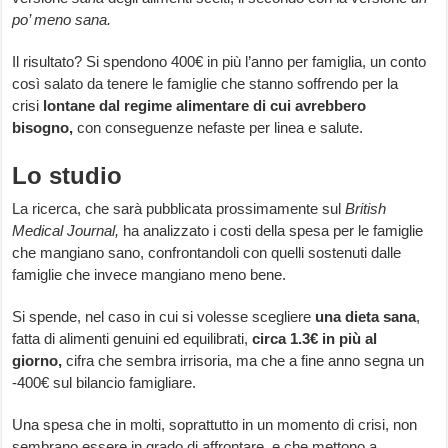
po’ meno sana.
Il risultato? Si spendono 400€ in più l’anno per famiglia, un conto
così salato da tenere le famiglie che stanno soffrendo per la
crisi
lontane dal regime alimentare di cui avrebbero
bisogno,
con conseguenze nefaste per linea e salute.
Lo studio
La ricerca, che sarà pubblicata prossimamente sul
British
Medical Journal,
ha analizzato i costi della spesa per le famiglie
che mangiano sano, confrontandoli con quelli sostenuti dalle
famiglie che invece mangiano meno bene.
Si spende, nel caso in cui si volesse scegliere
una dieta sana
,
fatta di alimenti genuini ed equilibrati,
circa 1.3€ in più al
giorno,
cifra che sembra irrisoria, ma che a fine anno segna un
-400€ sul bilancio famigliare.
Una spesa che in molti, soprattutto in un momento di crisi, non
sembrano essere in grado di affrontare, e che mettono a