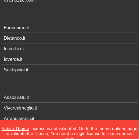
Forexiamo.it
Dietando.it
Inturchia.it
Ioverde.it
Sushipoint.it
Assicuratu.it
Viverealmeglio.it
Arrangiamoci.it
Sahifa Theme
License is not validated, Go to the theme options page
Tecnichef.it
to validate the license, You need a single license for each domain
name.