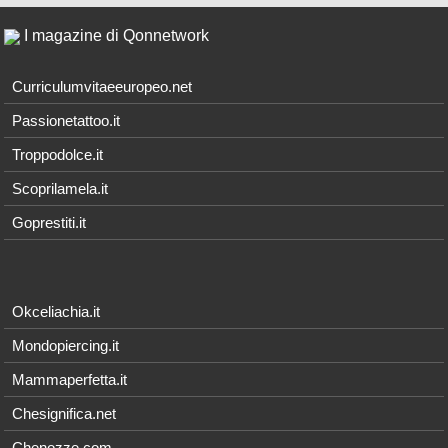
I magazine di Qonnetwork
Curriculumvitaeeuropeo.net
Passionetattoo.it
Troppodolce.it
Scoprilamela.it
Goprestiti.it
Okceliachia.it
Mondopiercing.it
Mammaperfetta.it
Chesignifica.net
Chenozze.com