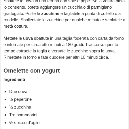
Sbattete le uova in una terrina con sale e pepe. Se la vostra dieta
lo consente, potete aggiungere un cucchiaio di parmigiano
grattugiato. Pulite le
zucchine
e tagliatele a punta di coltello o a
rondelle. Sbollentate le zucchine per qualche minuto e scolatele a
metà cottura.
Mettete le
uova
sbattute in una teglia foderata con carta da forno
e infornate per circa otto minuti a 180 gradi. Trascorso questo
tempo estraete la teglia e versate le zucchine sopra le uova.
Rimettete in forno e fate cuocere per altri 10 minuti circa.
Omelette con yogurt
Ingredienti
Due uova
½ peperone
½ zucchina
Tre pomodorini
½ spicco d’aglio