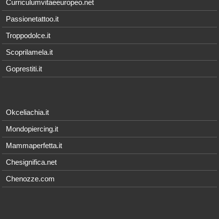
Curriculumvitaeeuropeo.net
Passionetattoo.it
Troppodolce.it
Scoprilamela.it
Goprestiti.it
Okceliachia.it
Mondopiercing.it
Mammaperfetta.it
Chesignifica.net
Chenozze.com