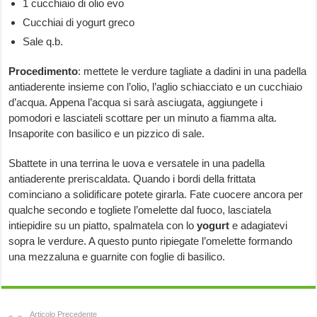
1 cucchiaio di olio evo
Cucchiai di yogurt greco
Sale q.b.
Procedimento
: mettete le verdure tagliate a dadini in una padella
antiaderente insieme con l’olio, l’aglio schiacciato e un cucchiaio
d’acqua. Appena l’acqua si sarà asciugata, aggiungete i
pomodori e lasciateli scottare per un minuto a fiamma alta.
Insaporite con basilico e un pizzico di sale.
Sbattete in una terrina le uova e versatele in una padella
antiaderente preriscaldata. Quando i bordi della frittata
cominciano a solidificare potete girarla. Fate cuocere ancora per
qualche secondo e togliete l’omelette dal fuoco, lasciatela
intiepidire su un piatto, spalmatela con lo
yogurt
e adagiatevi
sopra le verdure. A questo punto ripiegate l’omelette formando
una mezzaluna e guarnite con foglie di basilico.
Articolo Precedente