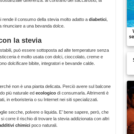
ostanziale differenza: al contrario del saccarosio, la
ni rende il consumo della stevia molto adatto a
diabetici
,
a rinunciare a una bevanda dolce.
con la stevia
ostabili, può essere sottoposta ad alte temperature senza
sticceria è molto usata con dolci, cioccolato, creme e
sono dolcificare bibite, integratori e bevande calde.
perché non è una pianta delicata. Perciò avere sul balcone
odo più naturale ed
ecologico
di consumarla. Altrimenti è
, in erboristeria o su Internet nei siti specializzati.
oglie secche, polvere o liquida. E’ bene sapere, però, che
si corre il rischio di trovare la stevia addizionata con altri
additivi chimici
poco naturali.