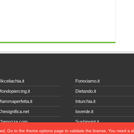
kceliachia.it
Forexiamo.it
ondopiercing.it
Dietando.it
ammaperfetta.it
Inturchia.it
hesignifica.net
Ioverde.it
Chenozze.com
Sushipoint.it
ted, Go to the theme options page to validate the license, You need a 