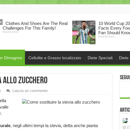
er Dimagrire
Cellulite e Grasso localizzato
Diete Speciali
Diete
Segui
a allo zucchero
e
Lascia un commento
ella
valle
Artic
.
turale
, negli ultimi tempi la stevia, detta anche pianta
15