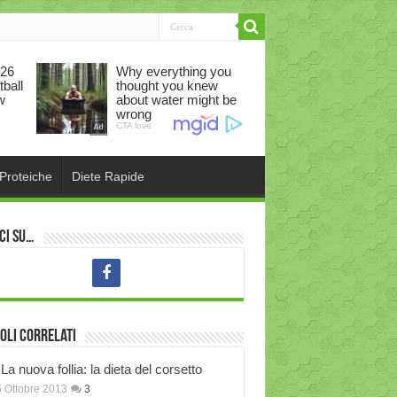
 Proteiche
Diete Rapide
ci su…
oli correlati
La nuova follia: la dieta del corsetto
 Ottobre 2013
3