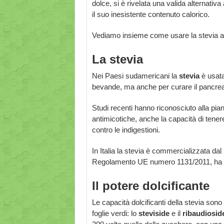
dolce, si è rivelata una valida alternativa 
il suo inesistente contenuto calorico.
Vediamo insieme come usare la stevia al
La stevia
Nei Paesi sudamericani la
stevia
è usata
bevande, ma anche per curare il pancre
Studi recenti hanno riconosciuto alla pian
antimicotiche, anche la capacità di tenere
contro le indigestioni.
In Italia la stevia è commercializzata dal
Regolamento UE numero 1131/2011, ha perm
Il potere dolcificante
Le capacità dolcificanti della stevia sono 
foglie verdi: lo
steviside
e il
ribaudiosid