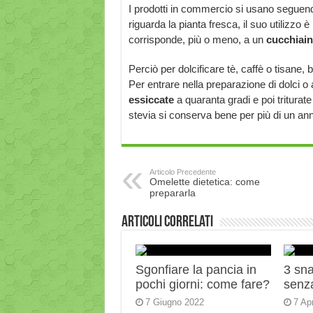
I prodotti in commercio si usano seguendo
riguarda la pianta fresca, il suo utilizzo 
corrisponde, più o meno, a un
cucchiai
Perciò per dolcificare tè, caffè o tisane,
Per entrare nella preparazione di dolci o a
essiccate
a quaranta gradi e poi triturat
stevia si conserva bene per più di un an
Articolo Precedente
Omelette dietetica: come
prepararla
Articoli correlati
Sgonfiare la pancia in
3 sn
pochi giorni: come fare?
senza
7 Giugno 2022
7 Ap