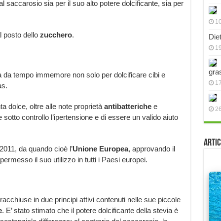
al saccarosio sia per il suo alto potere dolcificante, sia per
10
 posto dello
zucchero
.
Die
19
gra
 da tempo immemore non solo per dolcificare cibi e
17
as.
ta dolce, oltre alle note proprietà
antibatteriche
e
2
 sotto controllo l’ipertensione e di essere un valido aiuto
Artic
 2011, da quando cioè l’
Unione Europea
, approvando il
esso il suo utilizzo in tutti i Paesi europei.
racchiuse in due principi attivi contenuti nelle sue piccole
e
. E’ stato stimato che il potere dolcificante della stevia è