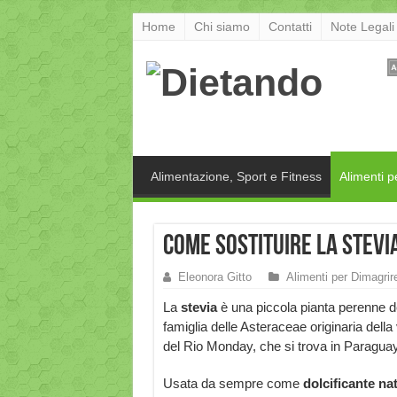
Home
Chi siamo
Contatti
Note Legali
Alimentazione, Sport e Fitness
Alimenti p
Come sostituire la stevi
Eleonora Gitto
Alimenti per Dimagrir
La
stevia
è una piccola pianta perenne d
famiglia delle Asteraceae originaria della 
del Rio Monday, che si trova in Paraguay
Usata da sempre come
dolcificante na