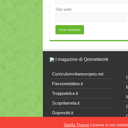
Sito web
I magazine di Qonnetwork
Curriculumvitaeeuropeo.net
O
Passionetattoo.it
M
Troppodolce.it
M
Scoprilamela.it
C
Goprestiti.it
Sahifa Theme
License is not valida