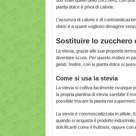
300 volte quello dello zucchero, con una s
pianta dolce è priva di calorie.
L’assenza di calorie e di controindicazio
obesi e a quanti vogliono dimagrire senz
Sostituire lo zucchero 
La stevia, grazie alle sue proprietà term
diventare scura. Per questo motivo in pa
gelati. Inoltre, con la pianta dolce si pos
Come si usa la stevia
La stevia si coltiva facilmente ovunque 
la propria piantina di stevia sarebbe il m
possibile trovare la pianta nei supermercati
La stevia è commercializzata in pillole, f
quando si acquista il prodotto industriale, 
dolcificanti come il fruttosio, oppure con