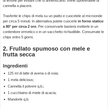
di limone per evitare che si anneriscano. Infine spolveratele di
cannella a piacere.
Trasferite le chips di mela su un piatto e cuocetele al microonde
per circa 5 minuti. In alternativa potete cuocerle
in forno statico
a 80° per circa 2 ore.
Per conservarle basterà metterle in un
contenitore ermetico o in un sacchetto richiudibile. Consumate le
chips entro 5 giorni.
2. Frullato spumoso con mele e
frutta secca
Ingredienti
125 ml di latte di avena o di soia;
1 mela delicious;
Cannella il polvere q.b.;
1 cucchiaino di miele di acacia;
Mandorle q.b.