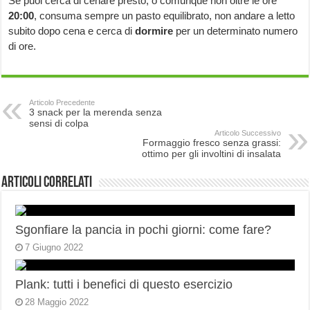
Se puoi cerca di cenare presto, o comunque non oltre le ore
20:00
, consuma sempre un pasto equilibrato, non andare a letto
subito dopo cena e cerca di
dormire
per un determinato numero
di ore.
Articolo Precedente
3 snack per la merenda senza
sensi di colpa
Articolo Successivo
Formaggio fresco senza grassi:
ottimo per gli involtini di insalata
Articoli correlati
Sgonfiare la pancia in pochi giorni: come fare?
7 Giugno 2022
Plank: tutti i benefici di questo esercizio
28 Maggio 2022