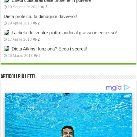
Effetti collaterali delle proteine in polvere
10 Settembre 2013
3
Dieta proteica: fa dimagrire davvero?
19 Aprile 2013
2
La dieta del ventre piatto: addio al grasso in eccesso!
17 Aprile 2013
2
Dieta Atkins: funziona? Ecco i segreti!
26 Marzo 2013
2
Articoli più Letti…