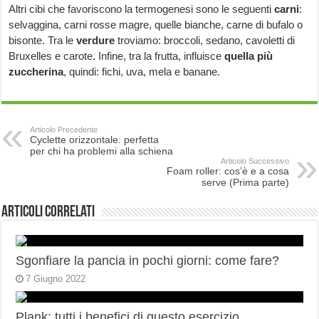
Altri cibi che favoriscono la termogenesi sono le seguenti
carni
:
selvaggina, carni rosse magre, quelle bianche, carne di bufalo o
bisonte. Tra le
verdure
troviamo: broccoli, sedano, cavoletti di
Bruxelles e carote. Infine, tra la frutta, influisce
quella più
zuccherina
, quindi: fichi, uva, mela e banane.
Articolo Precedente
Cyclette orizzontale: perfetta
per chi ha problemi alla schiena
Articolo Successivo
Foam roller: cos’è e a cosa
serve (Prima parte)
Articoli correlati
Sgonfiare la pancia in pochi giorni: come fare?
7 Giugno 2022
Plank: tutti i benefici di questo esercizio