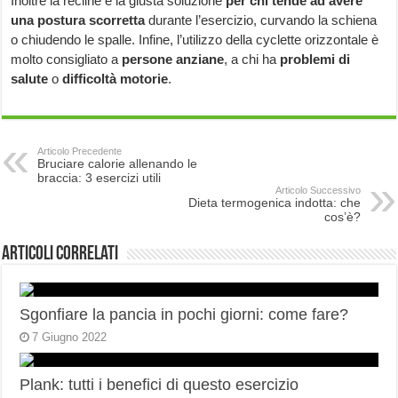
Inoltre la recline è la giusta soluzione
per chi tende ad avere
una postura scorretta
durante l’esercizio, curvando la schiena
o chiudendo le spalle. Infine, l’utilizzo della cyclette orizzontale è
molto consigliato a
persone anziane
, a chi ha
problemi di
salute
o
difficoltà motorie
.
Articolo Precedente
Bruciare calorie allenando le
braccia: 3 esercizi utili
Articolo Successivo
Dieta termogenica indotta: che
cos’è?
Articoli correlati
Sgonfiare la pancia in pochi giorni: come fare?
7 Giugno 2022
Plank: tutti i benefici di questo esercizio