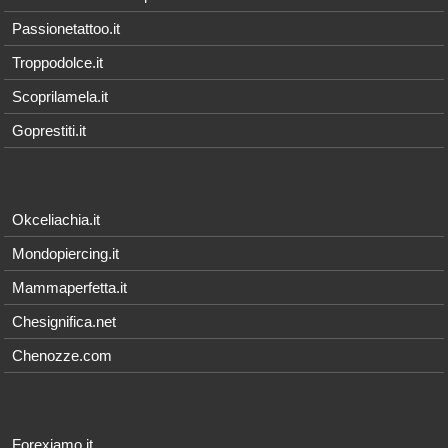
Passionetattoo.it
Troppodolce.it
Scoprilamela.it
Goprestiti.it
Okceliachia.it
Mondopiercing.it
Mammaperfetta.it
Chesignifica.net
Chenozze.com
Forexiamo.it