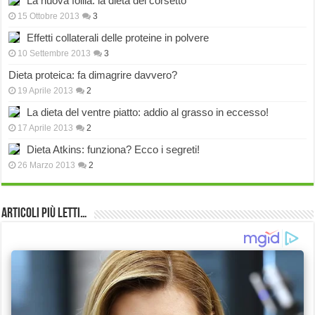
La nuova follia: la dieta del corsetto
15 Ottobre 2013
3
Effetti collaterali delle proteine in polvere
10 Settembre 2013
3
Dieta proteica: fa dimagrire davvero?
19 Aprile 2013
2
La dieta del ventre piatto: addio al grasso in eccesso!
17 Aprile 2013
2
Dieta Atkins: funziona? Ecco i segreti!
26 Marzo 2013
2
Articoli più Letti…