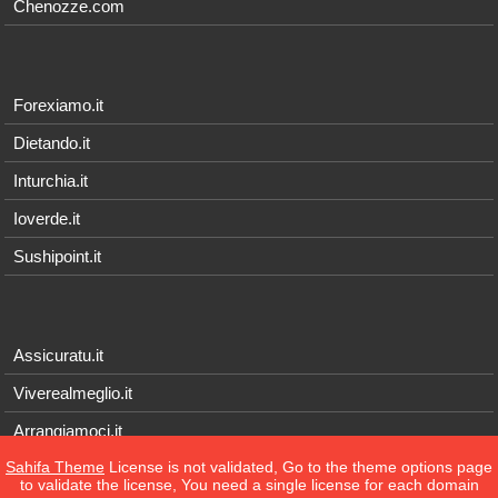
Chenozze.com
Forexiamo.it
Dietando.it
Inturchia.it
Ioverde.it
Sushipoint.it
Assicuratu.it
Viverealmeglio.it
Arrangiamoci.it
Sahifa Theme
License is not validated, Go to the theme options page
Tecnichef.it
to validate the license, You need a single license for each domain