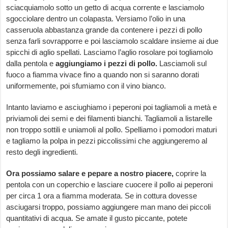
sciacquiamolo sotto un getto di acqua corrente e lasciamolo
sgocciolare dentro un colapasta. Versiamo l’olio in una
casseruola abbastanza grande da contenere i pezzi di pollo
senza farli sovrapporre e poi lasciamolo scaldare insieme ai due
spicchi di aglio spellati. Lasciamo l’aglio rosolare poi togliamolo
dalla pentola e
aggiungiamo i pezzi di pollo.
Lasciamoli sul
fuoco a fiamma vivace fino a quando non si saranno dorati
uniformemente, poi sfumiamo con il vino bianco.
Intanto laviamo e asciughiamo i peperoni poi tagliamoli a metà e
priviamoli dei semi e dei filamenti bianchi. Tagliamoli a listarelle
non troppo sottili e uniamoli al pollo. Spelliamo i pomodori maturi
e tagliamo la polpa in pezzi piccolissimi che aggiungeremo al
resto degli ingredienti.
Ora possiamo salare e pepare a nostro piacere,
coprire la
pentola con un coperchio e lasciare cuocere il pollo ai peperoni
per circa 1 ora a fiamma moderata. Se in cottura dovesse
asciugarsi troppo, possiamo aggiungere man mano dei piccoli
quantitativi di acqua. Se amate il gusto piccante, potete