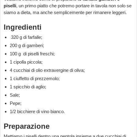
piselli
, un primo piatto che potremo portare in tavola non solo se
siamo a dieta, ma anche semplicemente per rimanere leggeri.
Ingredienti
320 g di farfalle;
200 g di gamberi;
100 g di piselli freschi;
1 cipolla piccola;
4 cucchiai di olio extravergine di oliva;
1 ciuffetto di prezzemolo;
1 spicchio di aglio;
Sale;
Pepe;
1/2 bicchiere di vino bianco.
Preparazione
Mettiamo i piselli dentro una pentola insieme a due cucchiai di