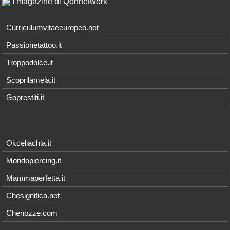
I magazine di Qonnetwork
Curriculumvitaeeuropeo.net
Passionetattoo.it
Troppodolce.it
Scoprilamela.it
Goprestiti.it
Okceliachia.it
Mondopiercing.it
Mammaperfetta.it
Chesignifica.net
Chenozze.com