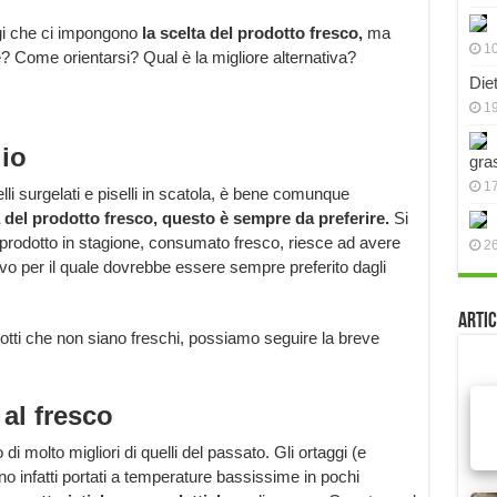
gi che ci impongono
la scelta del prodotto fresco,
ma
10
? Come orientarsi? Qual è la migliore alternativa?
Die
19
lio
gra
17
elli surgelati e piselli in scatola, è bene comunque
a del prodotto fresco, questo è sempre da preferire.
Si
il prodotto in stagione, consumato fresco, riesce ad avere
2
vo per il quale dovrebbe essere sempre preferito dagli
Artic
tti che non siano freschi, possiamo seguire la breve
 al fresco
i molto migliori di quelli del passato. Gli ortaggi (e
o infatti portati a temperature bassissime in pochi