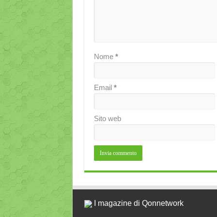
Nome
*
Email
*
Sito web
I magazine di Qonnetwork