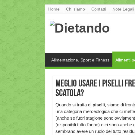
Home
Chi siamo
Contatti
Note Legali
Alimentazione, Sport e Fitness
Alimenti p
Meglio usare i piselli fre
scatola?
Quando si tratta di
piselli,
siamo di front
una categoria merceologica che ci mette 
(anche se fuori stagione sono ovviamente d
(disponibili tutto l’anno) e ci sono anche 
sembrano avere un ruolo del tutto residu