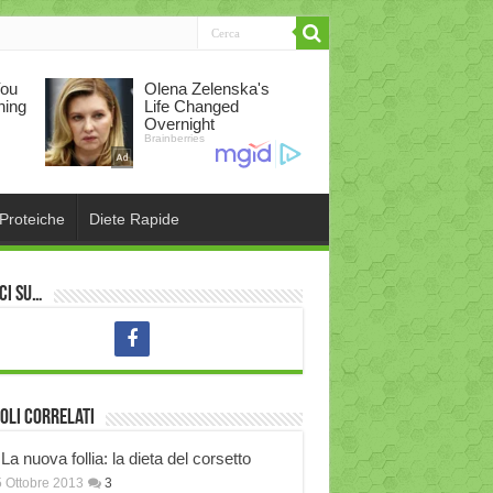
 Proteiche
Diete Rapide
ci su…
oli correlati
La nuova follia: la dieta del corsetto
 Ottobre 2013
3