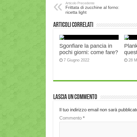
Articolo Precedente
Frittata di zucchine al forno:
ricetta light
Articoli correlati
Sgonfiare la pancia in
Plank:
pochi giorni: come fare?
quest
7 Giugno 2022
28 M
Lascia un commento
Il tuo indirizzo email non sarà pubblicat
Commento
*