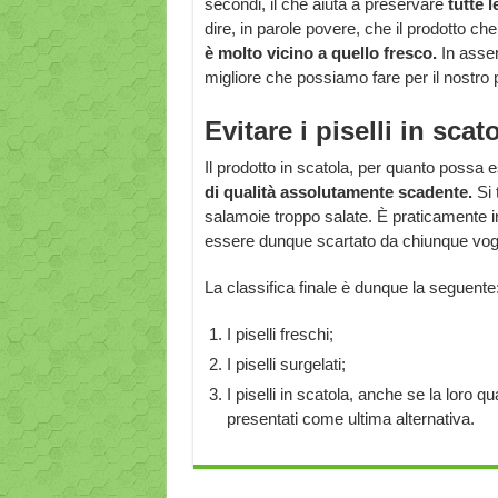
secondi, il che aiuta a preservare
tutte 
dire, in parole povere, che il prodotto 
è
molto vicino a quello fresco.
In assen
migliore che possiamo fare per il nostro p
Evitare i piselli in scat
Il prodotto in scatola, per quanto possa
di qualità assolutamente scadente.
Si 
salamoie troppo salate. È praticamente inu
essere dunque scartato da chiunque vogli
La classifica finale è dunque la seguente
I piselli freschi;
I piselli surgelati;
I piselli in scatola, anche se la loro 
presentati come ultima alternativa.