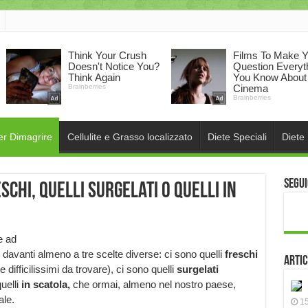
er Dimagrire
Cellulite e Grasso localizzato
Diete Speciali
Diete
Segui
schi, quelli surgelati o quelli in
e ad
davanti almeno a tre scelte diverse: ci sono quelli
freschi
Artic
ifficilissimi da trovare), ci sono quelli
surgelati
quelli
in scatola,
che ormai, almeno nel nostro paese,
ale.
15