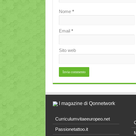
Nome
*
Email
*
Sito web
I magazine di Qonnetwork
Curriculumvitaeeuropeo.net
O
Passionetattoo.it
M