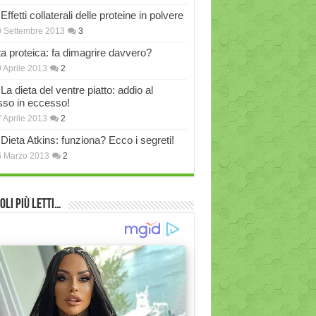
Effetti collaterali delle proteine in polvere
 Settembre 2013
3
ta proteica: fa dimagrire davvero?
 Aprile 2013
2
La dieta del ventre piatto: addio al
sso in eccesso!
 Aprile 2013
2
Dieta Atkins: funziona? Ecco i segreti!
6 Marzo 2013
2
oli più Letti…