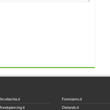
kceliachia.it
Forexiamo.it
ondopiercing.it
Dietando.it