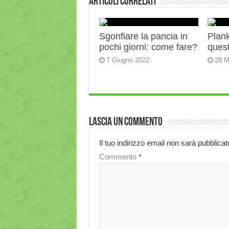
Articoli correlati
Sgonfiare la pancia in
Plank:
pochi giorni: come fare?
quest
7 Giugno 2022
28 M
Lascia un commento
Il tuo indirizzo email non sarà pubblicat
Commento
*