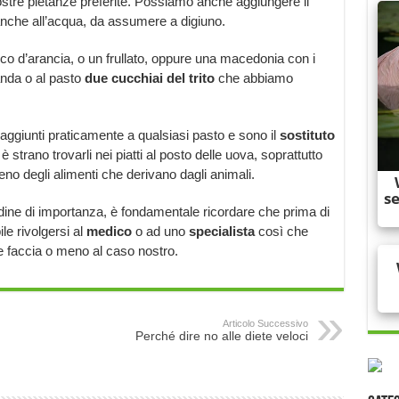
nostre pietanze preferite. Possiamo anche aggiungere il
anche all’acqua, da assumere a digiuno.
co d’arancia, o un frullato, oppure una macedonia con i
anda o al pasto
due cucchiai del trito
che abbiamo
ggiunti praticamente a qualsiasi pasto e sono il
sostituto
strano trovarli nei piatti al posto delle uova, soprattutto
eno degli alimenti che derivano dagli animali.
ine di importanza, è fondamentale ricordare che prima di
ile rivolgersi al
medico
o ad uno
specialista
così che
e faccia o meno al caso nostro.
Articolo Successivo
Perché dire no alle diete veloci