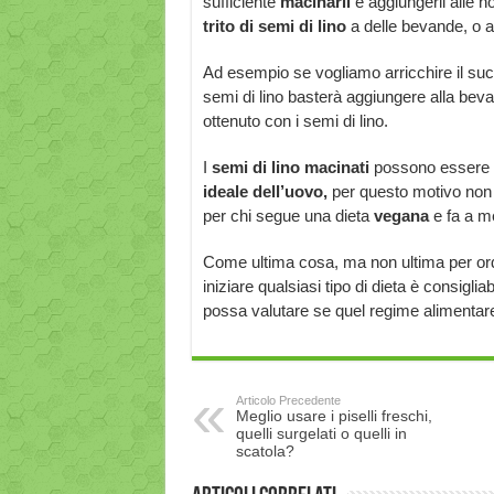
sufficiente
macinarli
e aggiungerli alle 
trito di semi di lino
a delle bevande, o 
Ad esempio se vogliamo arricchire il suc
semi di lino basterà aggiungere alla bev
ottenuto con i semi di lino.
I
semi di lino macinati
possono essere a
ideale dell’uovo,
per questo motivo non è 
per chi segue una dieta
vegana
e fa a m
Come ultima cosa, ma non ultima per ord
iniziare qualsiasi tipo di dieta è consigliab
possa valutare se quel regime alimentar
Articolo Precedente
Meglio usare i piselli freschi,
quelli surgelati o quelli in
scatola?