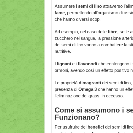
Assumere i
semi di lino
attraverso l’ali
fame,
permettendo all’organismo di assim
che hanno diversi scopi.
Ad esempio, nel caso delle
fibre,
se le a
zucchero nel sangue, la pressione arterio
dei semi di lino vanno a combattere la st
nutritive.
I
lignani
e i
flavonodi
che contengono i se
ormoni, avendo così un effetto positivo
Le proprietà
dimagranti
dei semi di lino,
presenza di
Omega 3
che hanno un effet
l’eliminazione dei grassi in eccesso.
Come si assumono i se
Funzionano?
Per usufruire dei
benefici
dei semi di li