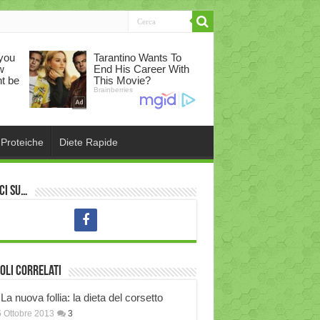
 Proteiche
Diete Rapide
ci su…
oli correlati
La nuova follia: la dieta del corsetto
 Ottobre 2013
3