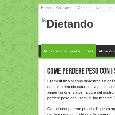
Home
Chi siamo
Contatti
Note Legali
Alimentazione, Sport e Fitness
Alimenti 
Come perdere peso con i s
I
semi di lino
si sono dimostrati sin dall’
un ottimo rimedio naturale sia per la nost
alimentazione, sia per la cura del nostro 
perdere peso con i semi di lino macinati
Oggi ci occuperemo proprio di questo 
perdere peso con l’utilizzo dei
semi di l