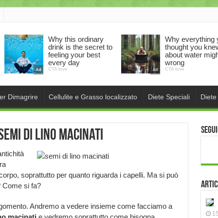
per Dimagrire
Cellulite e Grasso localizzato
Diete Speciali
Diete
Segui
emi di lino macinati
antichità
ra
corpo, soprattutto per quanto riguarda i capelli. Ma si può
Artic
? Come si fa?
argomento. Andremo a vedere insieme come facciamo a
15
ino macinati
e vedremo soprattutto come bisogna