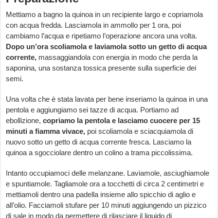
Mettiamo a bagno la quinoa in un recipiente largo e copriamola
con acqua fredda. Lasciamola in ammollo per 1 ora, poi
cambiamo l’acqua e ripetiamo l’operazione ancora una volta.
Dopo un’ora scoliamola e laviamola sotto un getto di acqua
corrente,
massaggiandola con energia in modo che perda la
saponina, una sostanza tossica presente sulla superficie dei
semi.
Una volta che è stata lavata per bene inseriamo la quinoa in una
pentola e aggiungiamo sei tazze di acqua. Portiamo ad
ebollizione,
copriamo la pentola e lasciamo cuocere per 15
minuti a fiamma vivace,
poi scoliamola e sciacquiamola di
nuovo sotto un getto di acqua corrente fresca. Lasciamo la
quinoa a sgocciolare dentro un colino a trama piccolissima.
Intanto occupiamoci delle melanzane. Laviamole, asciughiamole
e spuntiamole. Tagliamole ora a tocchetti di circa 2 centimetri e
mettiamoli dentro una padella insieme allo spicchio di aglio e
all’olio. Facciamoli stufare per 10 minuti aggiungendo un pizzico
di sale in modo da permettere di rilasciare il liquido di