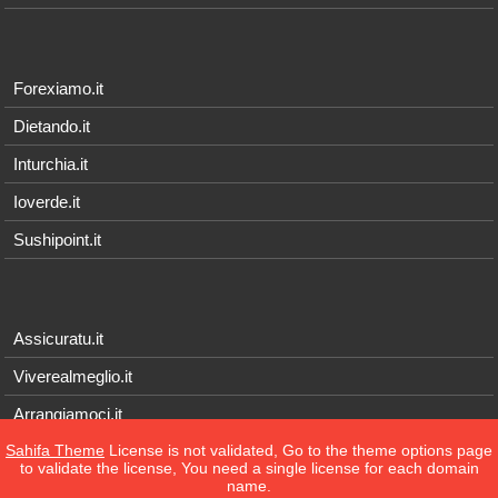
Forexiamo.it
Dietando.it
Inturchia.it
Ioverde.it
Sushipoint.it
Assicuratu.it
Viverealmeglio.it
Arrangiamoci.it
Sahifa Theme
License is not validated, Go to the theme options page
Tecnichef.it
to validate the license, You need a single license for each domain
name.