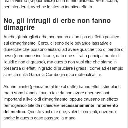
realtà vittima (seppur felice) di un effetto placebo. Bere acqua,
per intenderci, avrebbe lo stesso identico effetto.
No, gli intrugli di erbe non fanno
dimagrire
Anche gli intrugli di erbe non hanno alcun tipo di effetto positivo
sul dimagrimento. Certo, ci sono delle bevande lassative e
diuretiche che possono aiutarci ad avere qualche tipo di perdita di
peso (comunque inefficace, dato che si tratta principalmente di
liquidi e non di grasso), ma questo non vuol dire che siamo in
presenza di effetti in grado di bruciare i grassi, come ad esempio
si recita sulla Garcinia Cambogia e su materiali affini.
Alcune piante (pensiamo al tè o al caffè) hanno effetti stimolanti,
ma o sono blandi al punto tale da non avere ripercussioni
importanti a livello di dimagrimento, oppure causano un effetto
termogenico tale da richiedere
necessariamente l’intervento
del medico.
Questo vuol dire che, volenti o nolenti, dovremo
anche in questo caso passare la mano.