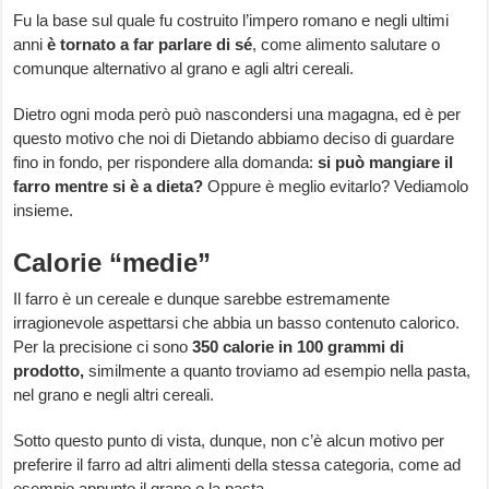
Fu la base sul quale fu costruito l’impero romano e negli ultimi
anni
è tornato a far parlare di sé
, come alimento salutare o
comunque alternativo al grano e agli altri cereali.
Dietro ogni moda però può nascondersi una magagna, ed è per
questo motivo che noi di Dietando abbiamo deciso di guardare
fino in fondo, per rispondere alla domanda:
si può mangiare il
farro mentre si è a dieta?
Oppure è meglio evitarlo? Vediamolo
insieme.
Calorie “medie”
Il farro è un cereale e dunque sarebbe estremamente
irragionevole aspettarsi che abbia un basso contenuto calorico.
Per la precisione ci sono
350 calorie in 100 grammi di
prodotto,
similmente a quanto troviamo ad esempio nella pasta,
nel grano e negli altri cereali.
Sotto questo punto di vista, dunque, non c’è alcun motivo per
preferire il farro ad altri alimenti della stessa categoria, come ad
esempio appunto il grano o la pasta.