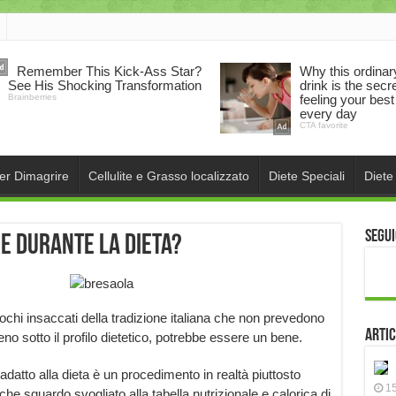
per Dimagrire
Cellulite e Grasso localizzato
Diete Speciali
Diete
Segui
e durante la dieta?
pochi insaccati della tradizione italiana che non prevedono
Artic
eno sotto il profilo dietetico, potrebbe essere un bene.
datto alla dieta è un procedimento in realtà piuttosto
15
he sguardo svogliato alla tabella nutrizionale e calorica di