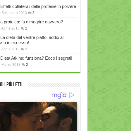
Effetti collaterali delle proteine in polvere
 Settembre 2013
3
ta proteica: fa dimagrire davvero?
 Aprile 2013
2
La dieta del ventre piatto: addio al
sso in eccesso!
 Aprile 2013
2
Dieta Atkins: funziona? Ecco i segreti!
6 Marzo 2013
2
oli più Letti…