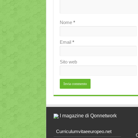
Nome
*
Email
*
Sito web
I magazine di Qonnetwork
Curriculumvitaeeuropeo.net
O