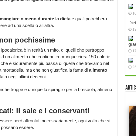
10
 mangiare o meno durante la dieta
e quali potrebbero
Die
re ad una scelta o all’altra.
19
 non pochissime
gra
ipocalorica è in realtà un mito, di quelli che purtroppo
17
i ad un alimento che contiene comunque circa 150 calorie
 che è sicuramente più bassa di quella che troviamo nel
2
la mortadella, ma che non giustifica la fama di
alimento
ata negli ultimi decenni.
Artic
he troppe e dunque lo spiraglio per la bresaola, almeno
ati: il sale e i conservanti
essere però affrontati necessariamente, ogni volta che si
si possano essere.