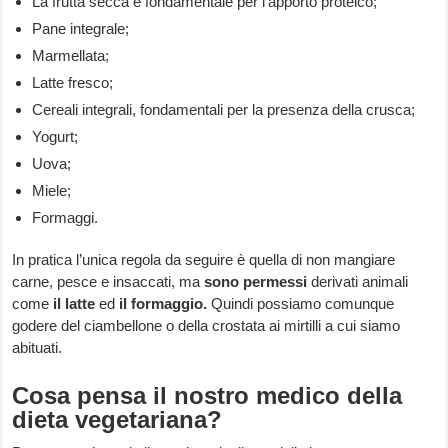
La frutta secca è fondamentale per l’apporto proteico;
Pane integrale;
Marmellata;
Latte fresco;
Cereali integrali, fondamentali per la presenza della crusca;
Yogurt;
Uova;
Miele;
Formaggi.
In pratica l’unica regola da seguire è quella di non mangiare
carne, pesce e insaccati, ma
sono permessi
derivati animali
come
il latte
ed
il formaggio.
Quindi possiamo comunque
godere del ciambellone o della crostata ai mirtilli a cui siamo
abituati.
Cosa pensa il nostro medico della
dieta vegetariana?