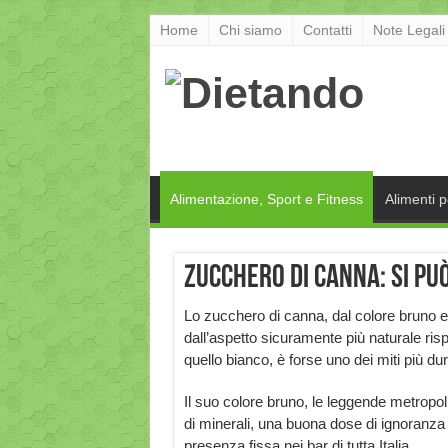
Home
Chi siamo
Contatti
Note Legali
Alimentazione, Sport e Fitness
Alimenti 
Zucchero di canna: si pu
Lo zucchero di canna, dal colore bruno e
dall’aspetto sicuramente più naturale risp
quello bianco, è forse uno dei miti più du
Il suo colore bruno, le leggende metropoli
di minerali, una buona dose di ignoranza
presenza fissa nei bar di tutta Italia.