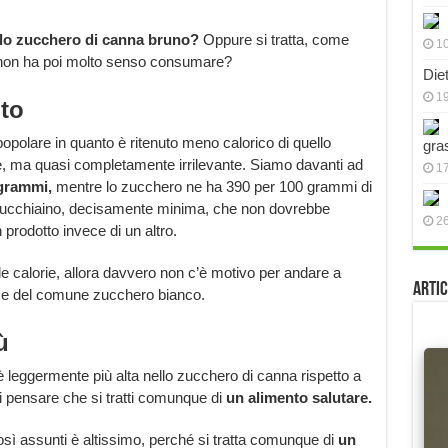
llo zucchero di canna bruno?
Oppure si tratta, come
10
e non ha poi molto senso consumare?
Die
19
to
opolare in quanto è ritenuto meno calorico di quello
gra
nte, ma quasi completamente irrilevante. Siamo davanti ad
17
 grammi,
mentre lo zucchero ne ha 390 per 100 grammi di
er cucchiaino, decisamente minima, che non dovrebbe
2
rodotto invece di un altro.
lle calorie, allora davvero non c’è motivo per andare a
Artic
ece del comune zucchero bianco.
ù
 leggermente più alta nello zucchero di canna rispetto a
i pensare che si tratti comunque di
un alimento salutare.
osì assunti è altissimo, perché si tratta comunque di
un