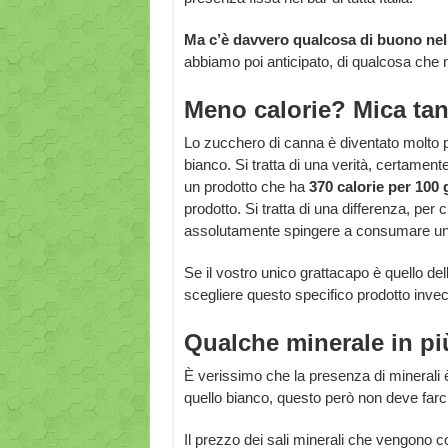
Ma c’è davvero qualcosa di buono ne
abbiamo poi anticipato, di qualcosa ch
Meno calorie? Mica tan
Lo zucchero di canna è diventato molto p
bianco. Si tratta di una verità, certame
un prodotto che ha
370 calorie per 100
prodotto. Si tratta di una differenza, p
assolutamente spingere a consumare un p
Se il vostro unico grattacapo è quello de
scegliere questo specifico prodotto inv
Qualche minerale in pi
È verissimo che la presenza di minerali è
quello bianco, questo però non deve farc
Il prezzo dei sali minerali che vengono c