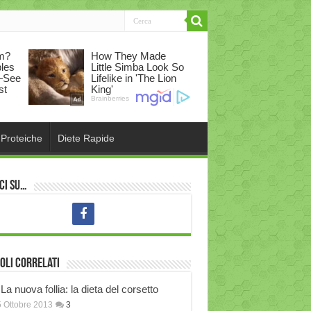
 Proteiche
Diete Rapide
ci su…
oli correlati
La nuova follia: la dieta del corsetto
 Ottobre 2013
3