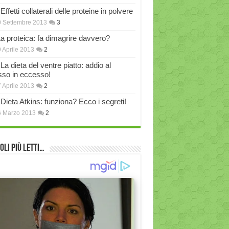
Effetti collaterali delle proteine in polvere
 Settembre 2013
3
ta proteica: fa dimagrire davvero?
 Aprile 2013
2
La dieta del ventre piatto: addio al
sso in eccesso!
 Aprile 2013
2
Dieta Atkins: funziona? Ecco i segreti!
6 Marzo 2013
2
oli più Letti…