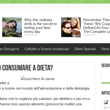
per Dimagrire
Cellulite e Grasso localizzato
Diete Speciali
Diete
Segui
ò consumare a dieta?
etto a
ri a morire nel mondo dell’alimentazione e della dietologia.
Artic
tane che lo vogliono più salutare, più dietetico e più ricco
 hanno reso questo alimento (pressoché inutile) una
15