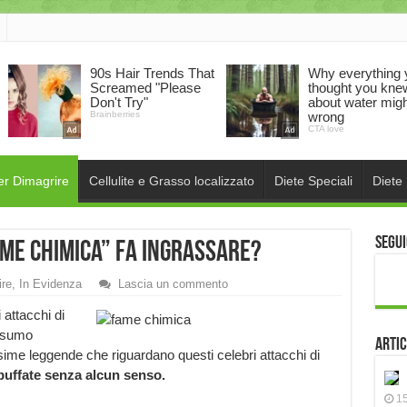
er Dimagrire
Cellulite e Grasso localizzato
Diete Speciali
Diete
Segui
me Chimica” fa ingrassare?
ire
,
In Evidenza
Lascia un commento
 attacchi di
onsumo
Artic
sime leggende che riguardano questi celebri attacchi di
buffate senza alcun senso.
15