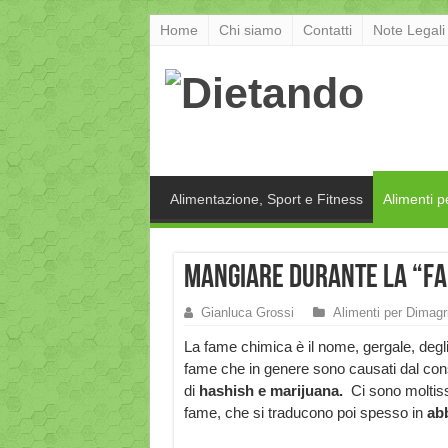
Home
Chi siamo
Contatti
Note Legali
Alimentazione, Sport e Fitness
Alimenti p
Mangiare durante la “Fa
Gianluca Grossi
Alimenti per Dimagr
La fame chimica è il nome, gergale, degli
fame che in genere sono causati dal c
di
hashish e marijuana.
Ci sono moltis
fame, che si traducono poi spesso in
ab