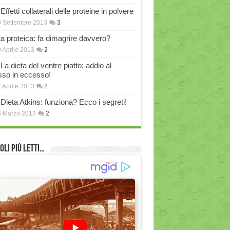
Effetti collaterali delle proteine in polvere
 Settembre 2013
3
ta proteica: fa dimagrire davvero?
 Aprile 2013
2
La dieta del ventre piatto: addio al
sso in eccesso!
 Aprile 2013
2
Dieta Atkins: funziona? Ecco i segreti!
6 Marzo 2013
2
oli più Letti…