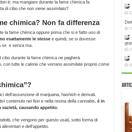
ettori è: ma mangiare durante la fame chimica fa
ta di cibo che non viene assimilato?
10
me chimica? Non fa differenza
Die
19
e la fame chimica oppure prima che si è fatto uso di
ono esattamente le stesse
e quindi, se si dovesse
gra
za se e senza ma.
17
l cibo durante la fame chimica ne pagherà
o, con tutte le calorie che verrano assimilate proprio come
2
chimica”?
Artic
ici dell’assunzione di marijuana, hashish e derivati.
ivi contenuto nei fiori e nella resina della cannabis,
è in
la sazietà, causando appetito.
rodotti, che vengono per questo usati, sotto forma di
 alimentari e dell’appetito.