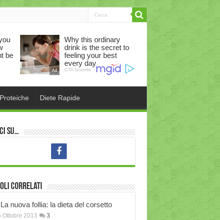
 Proteiche
Diete Rapide
ci su…
oli correlati
La nuova follia: la dieta del corsetto
 Ottobre 2013
3