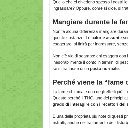
Quello che ci chiedono spesso i nostri l
ingrassare? Oppure, come si dice, si trat
Mangiare durante la fa
Non fa alcuna differenza mangiare durant
queste sostanze. Le
calorie assunte s
esagerare, si finirà per ingrassare, sen
Non c’è via di scampo: chi esagera con i
inesorabilmente il conto in termini di pes
se si trattasse di un
pasto normale.
Perché viene la “fame 
La fame chimica è uno degli effetti più tip
Questo perché il THC, uno dei principi att
grado di interagire con i recettori del
È una delle proprietà più note di questi p
estratti, anche nel trattamento dei disturbi