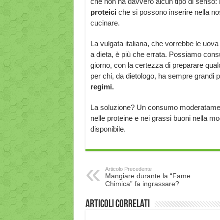
che non ha davvero alcun tipo di senso: le
proteici
che si possono inserire nella no
cucinare.
La vulgata italiana, che vorrebbe le u
a dieta, è più che errata. Possiamo co
giorno, con la certezza di preparare qualc
per chi, da dietologo, ha sempre grandi 
regimi.
La soluzione? Un consumo moderatamente 
nelle proteine e nei grassi buoni nella m
disponibile.
Articolo Precedente
Mangiare durante la “Fame
Chimica” fa ingrassare?
Articoli correlati