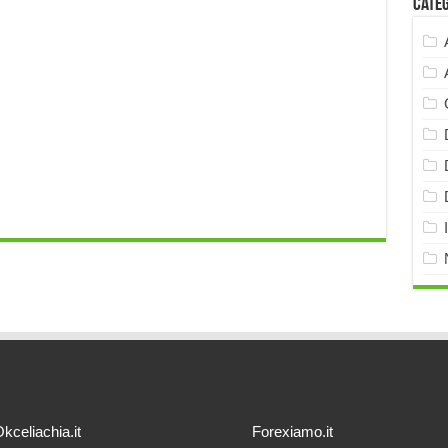
Cate
kceliachia.it
Forexiamo.it