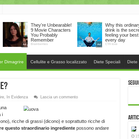
er Dimagrire
Cellulite e Grasso localizzato
Diete Speciali
Diete
Segui
re?
ire
,
In Evidenza
Lascia un commento
 una
 i
Artic
cono), ricche di grassi (dicono) e soprattutto ricche di
re questo straordinario ingrediente
possono andare
15