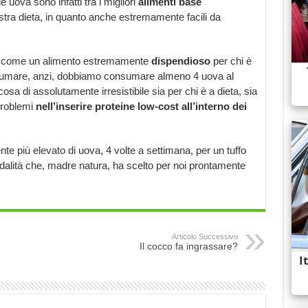
 uova sono infatti tra i migliori
alimenti base
stra dieta, in quanto anche estremamente facili da
ova come un alimento estremamente
dispendioso
per chi è
nsumare, anzi, dobbiamo consumare almeno 4 uova al
osa di assolutamente irresistibile sia per chi è a dieta, sia
problemi
nell’inserire proteine low-cost all’interno dei
più elevato di uova, 4 volte a settimana, per un tuffo
odalità che, madre natura, ha scelto per noi prontamente
Articolo Successivo
Il cocco fa ingrassare?