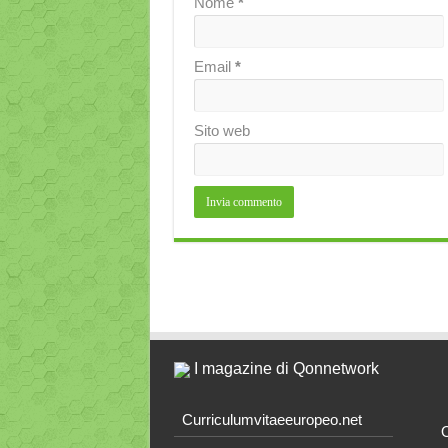
Nome
*
Email
*
Sito web
I magazine di Qonnetwork
Curriculumvitaeeuropeo.net
O