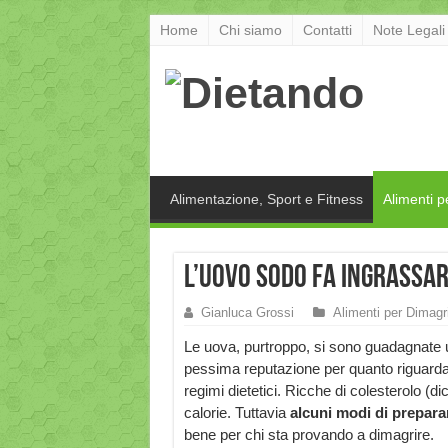
Home
Chi siamo
Contatti
Note Legali
Alimentazione, Sport e Fitness
Alimenti p
L’uovo sodo fa ingrassa
Gianluca Grossi
Alimenti per Dimagr
Le uova, purtroppo, si sono guadagnate
pessima reputazione per quanto riguarda
regimi dietetici. Ricche di colesterolo (di
calorie. Tuttavia
alcuni modi di prepara
bene per chi sta provando a dimagrire.