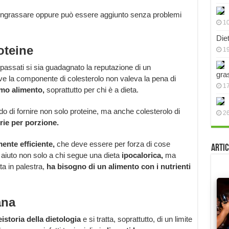
a ingrassare oppure può essere aggiunto senza problemi
10
Die
oteine
19
 passati si sia guadagnato la reputazione di un
gra
ve la componente di colesterolo non valeva la pena di
17
imo alimento,
soprattutto per chi è a dieta.
rado di fornire non solo proteine, ma anche colesterolo di
2
rie per porzione.
ente efficiente,
che deve essere per forza di cose
Artic
 aiuto non solo a chi segue una dieta
ipocalorica,
ma
a in palestra,
ha bisogno di un alimento con i nutrienti
ana
eistoria della dietologia
e si tratta, soprattutto, di un limite