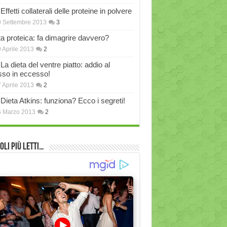
Effetti collaterali delle proteine in polvere
 Settembre 2013
3
ta proteica: fa dimagrire davvero?
 Aprile 2013
2
La dieta del ventre piatto: addio al
sso in eccesso!
 Aprile 2013
2
Dieta Atkins: funziona? Ecco i segreti!
6 Marzo 2013
2
oli più Letti…