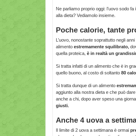
Ne parliamo proprio oggi: l’uovo sodo f
alla dieta? Vediamolo insieme.
Poche calorie, tante pr
L’uovo, nonostante soprattutto negli anni
alimento
estremamente squilibrato,
do
quella proteica,
è in realtà un grandiss
Si tratta infatti di un alimento che è in g
quello buono, al costo di soltanto
80 calo
Si tratta dunque di un alimento
estremam
aggiunto alla nostra dieta e che può dare
anche a chi, dopo aver speso una giornat
giusti.
Anche 4 uova a settim
Il limite di 2 uova a settimana è ormai
pr