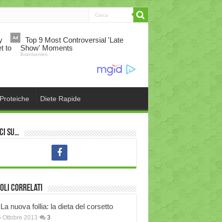
 Proteiche
Diete Rapide
ci su…
oli correlati
La nuova follia: la dieta del corsetto
 Ottobre 2013
3