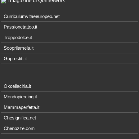
I magazine di Qonnetwork
Curriculumvitaeeuropeo.net
Passionetattoo.it
Troppodolce.it
Scoprilamela.it
Goprestiti.it
Okceliachia.it
Mondopiercing.it
Mammaperfetta.it
Chesignifica.net
Chenozze.com