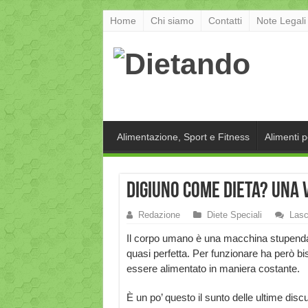
Home
Chi siamo
Contatti
Note Legali
Alimentazione, Sport e Fitness
Alimenti 
Digiuno come dieta? Una 
Redazione
Diete Speciali
Lasc
Il corpo umano è una macchina stupenda
quasi perfetta. Per funzionare ha però bi
essere alimentato in maniera costante.
È un po’ questo il sunto delle ultime discu