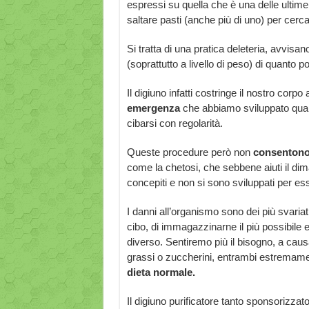
espressi su quella che è una delle ulti
saltare pasti (anche più di uno) per cerc
Si tratta di una pratica deleteria, avvisa
(soprattutto a livello di peso) di quanto 
Il digiuno infatti costringe il nostro corpo
emergenza
che abbiamo sviluppato quand
cibarsi con regolarità.
Queste procedure però non
consentono 
come la chetosi, che sebbene aiuti il di
concepiti e non si sono sviluppati per e
I danni all’organismo sono dei più svariat
cibo, di immagazzinarne il più possibile
diverso. Sentiremo più il bisogno, a causa 
grassi o zuccherini, entrambi estremam
dieta normale.
Il digiuno purificatore tanto sponsorizzat