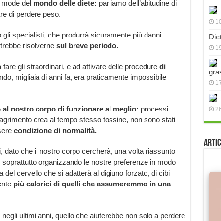
me mode del
mondo delle diete:
parliamo dell’abitudine di
are di perdere peso.
10
no gli specialisti, che produrrà sicuramente più danni
Die
potrebbe risolverne
sul breve periodo.
19
 a fare gli straordinari, e ad attivare delle procedure
di
gra
o, migliaia di anni fa, era praticamente impossibile
17
al nostro corpo di funzionare al meglio:
processi
2
magrimento crea al tempo stesso tossine, non sono stati
ssere
condizione di normalità.
Artic
i, dato che il nostro corpo cercherà, una volta riassunto
 e soprattutto organizzando le nostre preferenze in modo
del cervello che si adatterà al digiuno forzato, di cibi
ente
più calorici di quelli che assumeremmo in una
o negli ultimi anni, quello che aiuterebbe non solo a perdere