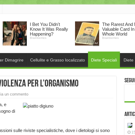
per Dimagrire
Cellulite e Grasso localizzato
Diete Speciali
Diete
Segui
violenza per l’organismo
ia un commento
, e
sogno di
Artic
ssioni sulle riviste specialistiche, dove i dietologi si sono
15