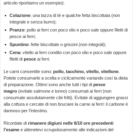
articolo riportiamo un esempio):
Colazione
: una tazza di tè e qualche fetta biscottata (non
integrale e senza burro);
Pranzo
: pollo ai ferri con poco olio e poco sale oppure filetti di
pesce ai ferri;
Spuntino
: fette biscottate o grissini (non integrali);
Cena
: vitello ai ferri condito con poco olio e poco sale oppure
filetti di
pesce
ai ferri.
Le carni consentite sono:
pollo, tacchino, vitello, vitellone
.
Potete consumarle a scelta e ciclicamente variando cosí la dieta
di preparazione. Ottimi sono anche tutti i tipi di
pesce
magro
(evitate salmone e tonno) consumati ai ferri (non
consumate assolutamente cibi fritti). Evitate di aggiungere grassi
alla cottura e cercate di non bruciare la carne ai ferri: il carbone è
dannoso per l’intestino.
Ricordate di
rimanere digiuni nelle 6/10 ore precedenti
l’esame
e attenetevi scrupolosamente alle indicazioni del