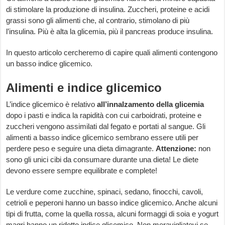
di stimolare la produzione di insulina. Zuccheri, proteine e acidi
grassi sono gli alimenti che, al contrario, stimolano di più
l’insulina. Più è alta la glicemia, più il pancreas produce insulina.
In questo articolo cercheremo di capire quali alimenti contengono
un basso indice glicemico.
Alimenti e indice glicemico
L’indice glicemico è relativo
all’innalzamento della
glicemia
dopo i pasti e indica la rapidità con cui carboidrati, proteine e
zuccheri vengono assimilati dal fegato e portati al sangue. Gli
alimenti a basso indice glicemico sembrano essere utili per
perdere peso e seguire una dieta dimagrante.
Attenzione:
non
sono gli unici cibi da consumare durante una dieta! Le diete
devono essere sempre equilibrate e complete!
Le verdure come zucchine, spinaci, sedano, finocchi, cavoli,
cetrioli e peperoni hanno un basso indice glicemico. Anche alcuni
tipi di frutta, come la quella rossa, alcuni formaggi di soia e yogurt
magri hanno un ridotto indice glicemico. Non meravigliatevi se