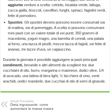
aggiunta
verdure a scelta: cetriolo, insalata verde, lattuga,
zucca gialla, broccoli, cavolfiori, funghi, spinaci, fagiolini verdi,
fette di pomodoro.
Spuntini
. Gli spuntini devono possono essere consumati sia
di mattina, sia di pomeriggio. A scelta si possono consumare
mini pasti con un valore totale di sei punti: 350 grammi di
macedonia, yogurt magro, una barretta di cereali, una patata
al forno, una tazza di piselli, mezza tazza di fagioli, sei fette di
ananas, tre tazze d’uva, un cappuccino.
Durante la giornata è possibile aggiungere ai pasti principali
condimenti,
bevande e altri alimenti da scegliere tra: due
cucchiaini di olio, burro, margarina o maionese, dodici olive, 1/4
di avocado, una lattina di birra light, ½ bicchiere di vino, venti
arachidi, undici mandorle, due cucchiai di olio di semi di girasole.
Articolo Precedente
Dieta ingrassante: come
aumentare la massa magra