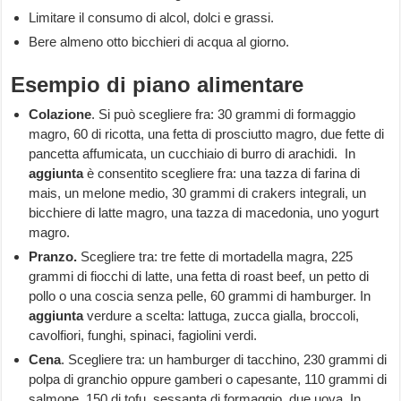
Limitare il consumo di alcol, dolci e grassi.
Bere almeno otto bicchieri di acqua al giorno.
Esempio di piano alimentare
Colazione
. Si può scegliere fra: 30 grammi di formaggio
magro, 60 di ricotta, una fetta di prosciutto magro, due fette di
pancetta affumicata, un cucchiaio di burro di arachidi. In
aggiunta
è consentito scegliere fra: una tazza di farina di
mais, un melone medio, 30 grammi di crakers integrali, un
bicchiere di latte magro, una tazza di macedonia, uno yogurt
magro.
Pranzo.
Scegliere tra: tre fette di mortadella magra, 225
grammi di fiocchi di latte, una fetta di roast beef, un petto di
pollo o una coscia senza pelle, 60 grammi di hamburger. In
aggiunta
verdure a scelta: lattuga, zucca gialla, broccoli,
cavolfiori, funghi, spinaci, fagiolini verdi.
Cena
. Scegliere tra: un hamburger di tacchino, 230 grammi di
polpa di granchio oppure gamberi o capesante, 110 grammi di
salmone, 150 di tofu, sessanta di formaggio, due uova. In