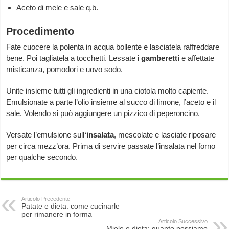
Aceto di mele e sale q.b.
Procedimento
Fate cuocere la polenta in acqua bollente e lasciatela raffreddare
bene. Poi tagliatela a tocchetti. Lessate i
gamberetti
e affettate
misticanza, pomodori e uovo sodo.
Unite insieme tutti gli ingredienti in una ciotola molto capiente.
Emulsionate a parte l’olio insieme al succo di limone, l’aceto e il
sale. Volendo si può aggiungere un pizzico di peperoncino.
Versate l’emulsione sull
‘insalata
, mescolate e lasciate riposare
per circa mezz’ora. Prima di servire passate l’insalata nel forno
per qualche secondo.
Articolo Precedente
Patate e dieta: come cucinarle
per rimanere in forma
Articolo Successivo
Miele e dieta: quanto possiamo