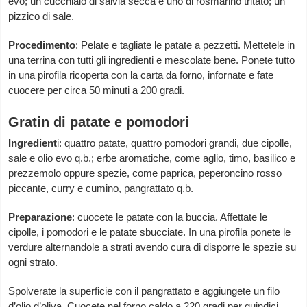
evo; un cucchiaio di salvia secca e uno di rosmarino tritato; un
pizzico di sale.
Procedimento
: Pelate e tagliate le patate a pezzetti. Mettetele in
una terrina con tutti gli ingredienti e mescolate bene. Ponete tutto
in una pirofila ricoperta con la carta da forno, infornate e fate
cuocere per circa 50 minuti a 200 gradi.
Gratin di patate e pomodori
Ingredient
i: quattro patate, quattro pomodori grandi, due cipolle,
sale e olio evo q.b.; erbe aromatiche, come aglio, timo, basilico e
prezzemolo oppure spezie, come paprica, peperoncino rosso
piccante, curry e cumino, pangrattato q.b.
Preparazione
: cuocete le patate con la buccia. Affettate le
cipolle, i pomodori e le patate sbucciate. In una pirofila ponete le
verdure alternandole a strati avendo cura di disporre le spezie su
ogni strato.
Spolverate la superficie con il pangrattato e aggiungete un filo
d’olio d’oliva. Cuocete nel forno caldo a 220 gradi per quindici