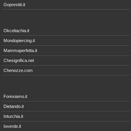
Goprestiti.it
Okceliachia.it
Mondopiercing.it
Mammaperfetta.it
Chesignifica.net
Chenozze.com
Forexiamo.it
Dietando.it
Inturchia.it
Ioverde.it