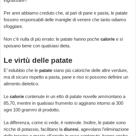
ingrassare?
Per anni abbiamo creduto che, al pari di pane e pasta, le patate
fossero responsabili delle maniglie di venere che tanto odiamo
sfoggiare.
Non c’è nulla di più errato: le patate hanno poche
calorie
e si
sposano bene con qualsiasi dieta.
Le virtù delle patate
E’ indubbio che le
patate
siano più caloriche delle altre verdure,
ma di sicuro rispetto a pasta, pane e riso si possono definire un
alimento dietetico.
Le
calorie
contenute in un etto di patate novelle ammontano a
85,70, mentre in qualsiasi frumento si aggirano intorno ai 300
ogni 100 grammi di prodotto.
La differenza, come si vede, è notevole. Inoltre, le patate sono
ricche di potassio, facilitano la
diuresi
, agevolano l’eliminazione
delle tossine e grazie all’amido in esse contenuto, hanno anche