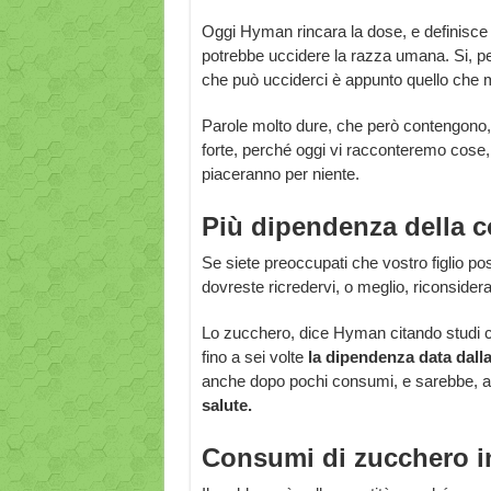
Oggi Hyman rincara la dose, e definisce ad
potrebbe uccidere la razza umana. Si, pe
che può ucciderci è appunto quello che
Parole molto dure, che però contengono, c
forte, perché oggi vi racconteremo cose
piaceranno per niente.
Più dipendenza della c
Se siete preoccupati che vostro figlio p
dovreste ricredervi, o meglio, riconside
Lo zucchero, dice Hyman citando studi c
fino a sei volte
la dipendenza data dall
anche dopo pochi consumi, e sarebbe, al
salute.
Consumi di zucchero in