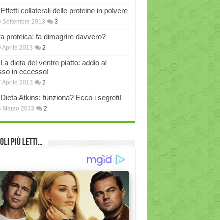
Effetti collaterali delle proteine in polvere
 Settembre 2013
3
ta proteica: fa dimagrire davvero?
 Aprile 2013
2
La dieta del ventre piatto: addio al
sso in eccesso!
 Aprile 2013
2
Dieta Atkins: funziona? Ecco i segreti!
6 Marzo 2013
2
oli più Letti…