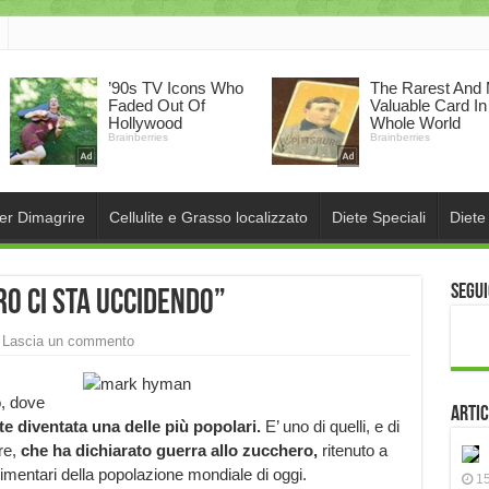
per Dimagrire
Cellulite e Grasso localizzato
Diete Speciali
Diete
Segui
o ci sta uccidendo”
Lascia un commento
, dove
Artic
e diventata una delle più popolari.
E’ uno di quelli, e di
re,
che ha dichiarato guerra allo zucchero,
ritenuto a
limentari della popolazione mondiale di oggi.
15