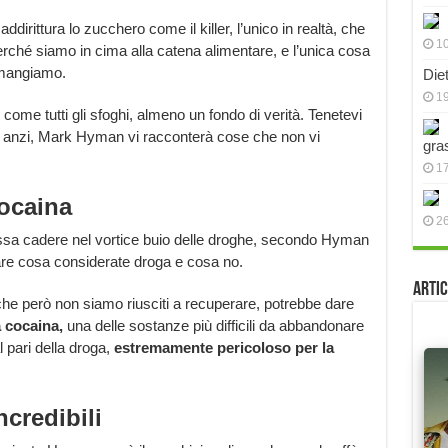
dirittura lo zucchero come il killer, l’unico in realtà, che
10
rché siamo in cima alla catena alimentare, e l’unica cosa
 mangiamo.
Die
19
ome tutti gli sfoghi, almeno un fondo di verità. Tenetevi
, anzi, Mark Hyman vi racconterà cose che non vi
gra
17
ocaina
2
ossa cadere nel vortice buio delle droghe, secondo Hyman
rare cosa considerate droga e cosa no.
Artic
he però non siamo riusciti a recuperare, potrebbe dare
a cocaina,
una delle sostanze più difficili da abbandonare
 pari della droga,
estremamente pericoloso per la
credibili