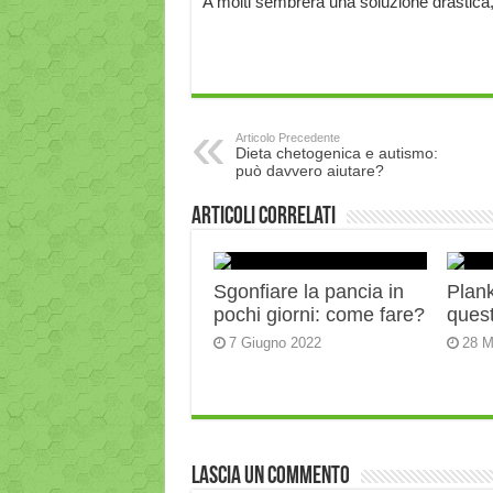
A molti sembrerà una soluzione drastica
Articolo Precedente
Dieta chetogenica e autismo:
può davvero aiutare?
Articoli correlati
Sgonfiare la pancia in
Plank:
pochi giorni: come fare?
quest
7 Giugno 2022
28 M
Lascia un commento