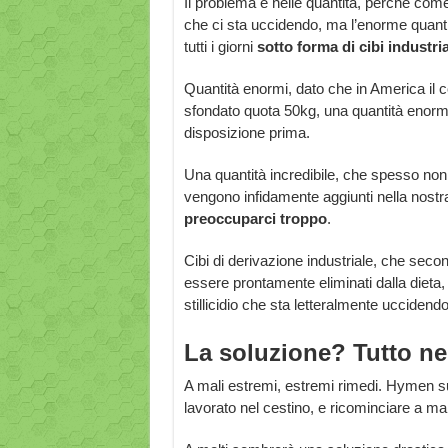
Il problema è nelle quantità, perché com
che ci sta uccidendo, ma l’enorme quant
tutti i giorni
sotto forma di cibi industri
Quantità enormi, dato che in America il 
sfondato quota 50kg, una quantità enorm
disposizione prima.
Una quantità incredibile, che spesso no
vengono infidamente aggiunti nella nostra
preoccuparci troppo
.
Cibi di derivazione industriale, che se
essere prontamente eliminati dalla dieta,
stillicidio che sta letteralmente ucciden
La soluzione? Tutto ne
A mali estremi, estremi rimedi. Hymen sug
lavorato nel cestino, e ricominciare a m