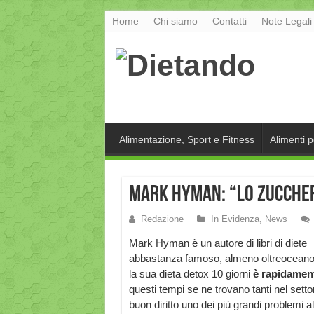
Home
Chi siamo
Contatti
Note Legali
Alimentazione, Sport e Fitness
Alimenti 
Mark Hyman: “Lo zuccher
Redazione
In Evidenza
,
News
Mark Hyman è un autore di libri di diete
abbastanza famoso, almeno oltreoceano
la sua dieta detox 10 giorni
è rapidament
questi tempi se ne trovano tanti nel setto
buon diritto uno dei più grandi problemi a