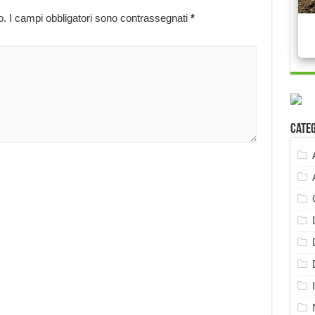
o.
I campi obbligatori sono contrassegnati
*
Cate