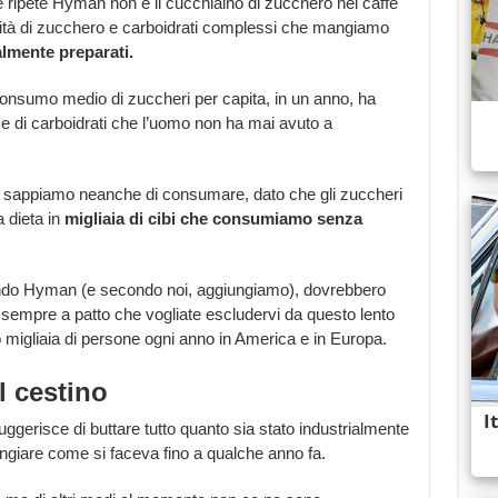
e ripete Hyman non è il cucchiaino di zucchero nel caffè
ità di zucchero e carboidrati complessi che mangiamo
almente preparati.
consumo medio di zuccheri per capita, in un anno, ha
e di carboidrati che l’uomo non ha mai avuto a
n sappiamo neanche di consumare, dato che gli zuccheri
 dieta in
migliaia di cibi che consumiamo senza
condo Hyman (e secondo noi, aggiungiamo), dovrebbero
 sempre a patto che vogliate escludervi da questo lento
do migliaia di persone ogni anno in America e in Europa.
l cestino
gerisce di buttare tutto quanto sia stato industrialmente
angiare come si faceva fino a qualche anno fa.