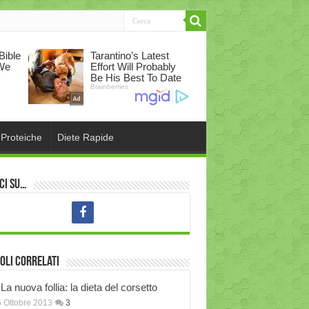
 Proteiche
Diete Rapide
ci su…
oli correlati
La nuova follia: la dieta del corsetto
 Ottobre 2013
3