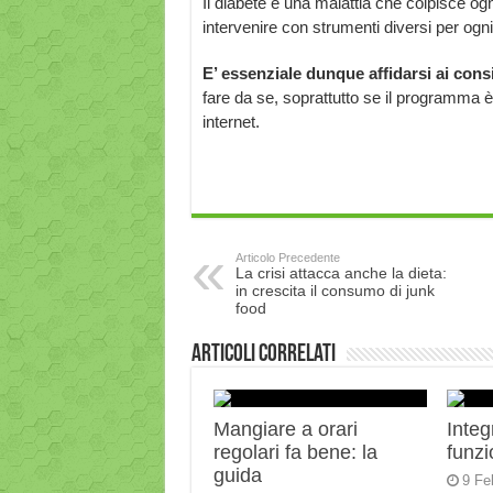
Il diabete è una malattia che colpisce og
intervenire con strumenti diversi per ogn
E’ essenziale dunque affidarsi ai consi
fare da se, soprattutto se il programma è
internet.
Articolo Precedente
La crisi attacca anche la dieta:
in crescita il consumo di junk
food
Articoli correlati
Mangiare a orari
Integ
regolari fa bene: la
funz
guida
9 Fe