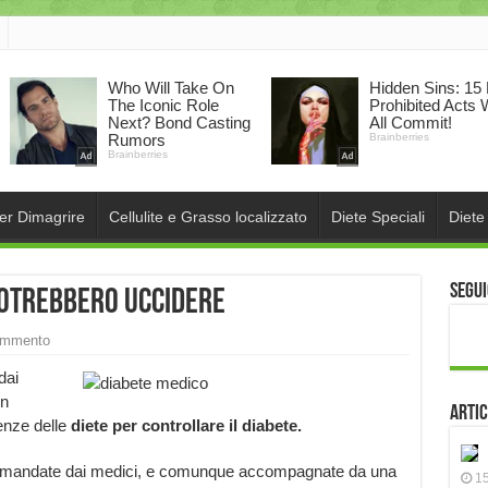
per Dimagrire
Cellulite e Grasso localizzato
Diete Speciali
Diete
Segui
 Potrebbero uccidere
ommento
dai
in
Artic
uenze delle
diete per controllare il diabete.
ccomandate dai medici, e comunque accompagnate da una
15