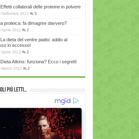
Effetti collaterali delle proteine in polvere
 Settembre 2013
3
ta proteica: fa dimagrire davvero?
 Aprile 2013
2
La dieta del ventre piatto: addio al
sso in eccesso!
 Aprile 2013
2
Dieta Atkins: funziona? Ecco i segreti!
6 Marzo 2013
2
oli più Letti…