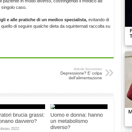
ni paziente in modo diverso, costringendo il medico ad
i singolo caso.
gli e alle pratiche di un medico specialista,
evitando di
 quello di seguire qualche dieta da squinternati raccolta su
Articolo Successivo
Depressione? E’ colpa
dell’alimentazione
ratori brucia grassi:
Uomo e donna: hanno
ionano davvero?
un metabolismo
diverso?
bbraio 2022