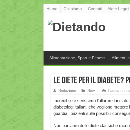
Home
Chi siamo
Contatti
Note Legali
Alimentazione, Sport e Fitness
Alimenti 
Le diete per il diabete?
Redazione
News
Lascia un c
Incredibile e serissimo l’allarme lanciato 
diabetologi italiani, che vogliono mettere 
guardia i pazienti sulle possibili conseg
Non parliamo delle diete classiche ra