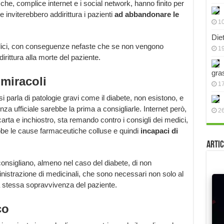
che, complice internet e i social network, hanno finito per
 inviterebbero addirittura i pazienti
ad abbandonare le
10
Die
edici, con conseguenze nefaste che se non vengono
19
rittura alla morte del paziente.
gra
 miracoli
17
si parla di patologie gravi come il diabete, non esistono, e
nza ufficiale sarebbe la prima a consigliarle. Internet però,
2
arta e inchiostro, sta remando contro i consigli dei medici,
bbe le cause farmaceutiche colluse e quindi
incapaci di
Artic
 consigliano, almeno nel caso del diabete, di non
strazione di medicinali, che sono necessari non solo al
a stessa sopravvivenza del paziente.
co