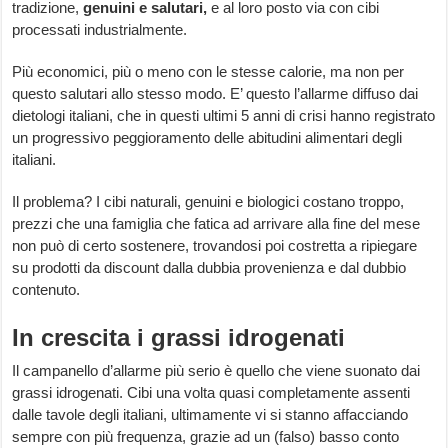
tradizione,
genuini e salutari,
e al loro posto via con cibi
processati industrialmente.
Più economici, più o meno con le stesse calorie, ma non per
questo salutari allo stesso modo. E’ questo l’allarme diffuso dai
dietologi italiani, che in questi ultimi 5 anni di crisi hanno registrato
un progressivo peggioramento delle abitudini alimentari degli
italiani.
Il problema? I cibi naturali, genuini e biologici costano troppo,
prezzi che una famiglia che fatica ad arrivare alla fine del mese
non può di certo sostenere, trovandosi poi costretta a ripiegare
su prodotti da discount dalla dubbia provenienza e dal dubbio
contenuto.
In crescita i grassi idrogenati
Il campanello d’allarme più serio è quello che viene suonato dai
grassi idrogenati. Cibi una volta quasi completamente assenti
dalle tavole degli italiani, ultimamente vi si stanno affacciando
sempre con più frequenza, grazie ad un (falso) basso conto