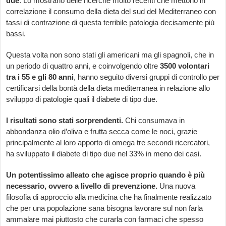
due
. Lo mostrano delle ricerche molto recenti che mettono in
correlazione il consumo della dieta del sud del Mediterraneo con
tassi di contrazione di questa terribile patologia decisamente più
bassi.
Questa volta non sono stati gli americani ma gli spagnoli, che in
un periodo di quattro anni, e coinvolgendo oltre
3500 volontari
tra i 55 e gli 80 anni
, hanno seguito diversi gruppi di controllo per
certificarsi della bontà della dieta mediterranea in relazione allo
sviluppo di patologie quali il diabete di tipo due.
I risultati sono stati sorprendenti.
Chi consumava in
abbondanza olio d’oliva e frutta secca come le noci, grazie
principalmente al loro apporto di omega tre secondi ricercatori,
ha sviluppato il diabete di tipo due nel 33% in meno dei casi.
Un potentissimo alleato che agisce proprio quando è più
necessario, ovvero a livello di prevenzione.
Una nuova
filosofia di approccio alla medicina che ha finalmente realizzato
che per una popolazione sana bisogna lavorare sul non farla
ammalare mai piuttosto che curarla con farmaci che spesso