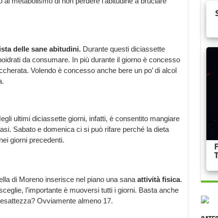
al metabolismo di non perdere l’abitudine a bruciare
ta delle sane abitudini.
Durante questi diciassette
boidrati da consumare. In più durante il giorno è concesso
ccherata. Volendo è concesso anche bere un po’ di alcol
a.
Negli ultimi diciassette giorni, infatti, è consentito mangiare
fasi. Sabato e domenica ci si può rifare perché la dieta
ei giorni precedenti.
ella di Moreno inserisce nel piano una sana
attività fisica
.
sceglie, l’importante è muoversi tutti i giorni. Basta anche
n esattezza? Ovviamente almeno 17.