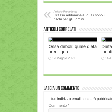
Articolo Precedente
Grasso addominale: quali sono i
rischi per gli uomini
Articoli correlati
Ossa deboli: quale dieta
Diet
prediligere
indot
19 Maggio 2021
14 A
Lascia un commento
Il tuo indirizzo email non sarà pubblicat
Commento
*