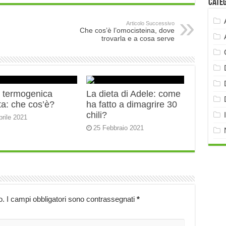
Cate
Articolo Successivo
Che cos’è l’omocisteina, dove
trovarla e a cosa serve
a termogenica
La dieta di Adele: come
ta: che cos’è?
ha fatto a dimagrire 30
chili?
prile 2021
25 Febbraio 2021
o.
I campi obbligatori sono contrassegnati
*