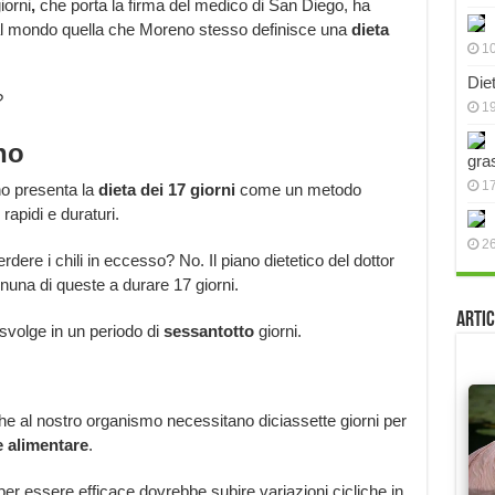
iorni
,
che porta la firma del medico di San Diego, ha
l mondo quella che Moreno stesso definisce una
dieta
10
Die
?
19
no
gra
17
no presenta la
dieta dei 17 giorni
come un metodo
 rapidi e duraturi.
2
ere i chili in eccesso? No. Il piano dietetico del dottor
nuna di queste a durare 17 giorni.
Artic
svolge in un periodo di
sessantotto
giorni.
e al nostro organismo necessitano diciassette giorni per
 alimentare
.
er essere efficace dovrebbe subire variazioni cicliche in