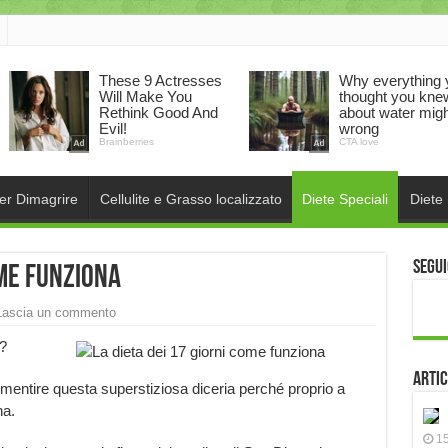
per Dimagrire
Cellulite e Grasso localizzato
Diete Speciali
Diete
Segui
ome funziona
Lascia un commento
?
Artic
smentire questa superstiziosa diceria perché proprio a
na.
15