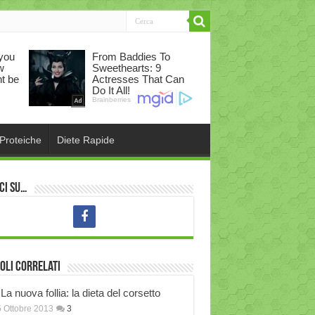
 Proteiche
Diete Rapide
ci su…
oli correlati
La nuova follia: la dieta del corsetto
 Ottobre 2013
3