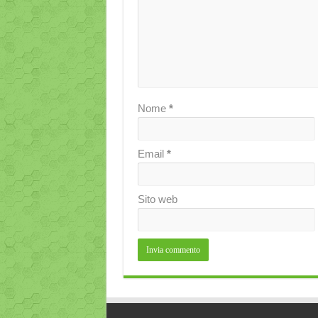
Nome
*
Email
*
Sito web