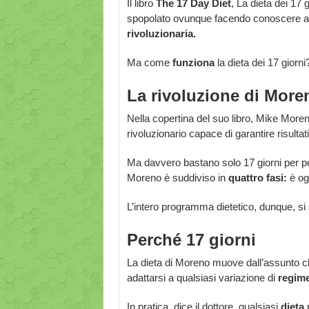
Il libro
The 17 Day Diet
, La dieta dei 17 g
spopolato ovunque facendo conoscere a
rivoluzionaria.
Ma come
funziona
la dieta dei 17 giorni
La rivoluzione di More
Nella copertina del suo libro, Mike More
rivoluzionario capace di garantire risultati
Ma davvero bastano solo 17 giorni per perd
Moreno è suddiviso in
quattro fasi:
è og
L’intero programma dietetico, dunque, si 
Perché 17 giorni
La dieta di Moreno muove dall’assunto ch
adattarsi a qualsiasi variazione di
regime
In pratica, dice il dottore, qualsiasi
dieta
p