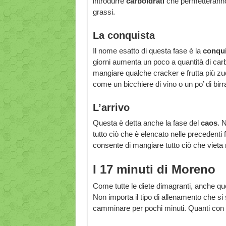
introdurre
carboidrati
che permetteranno 
grassi.
La conquista
Il nome esatto di questa fase è la
conquis
giorni aumenta un poco a quantità di car
mangiare qualche cracker e frutta più zu
come un bicchiere di vino o un po’ di birr
L’arrivo
Questa è detta anche la fase del
caos
. 
tutto ciò che è elencato nelle precedenti 
consente di mangiare tutto ciò che vieta n
I 17 minuti di Moreno
Come tutte le diete dimagranti, anche qu
Non importa il tipo di allenamento che si 
camminare per pochi minuti. Quanti co