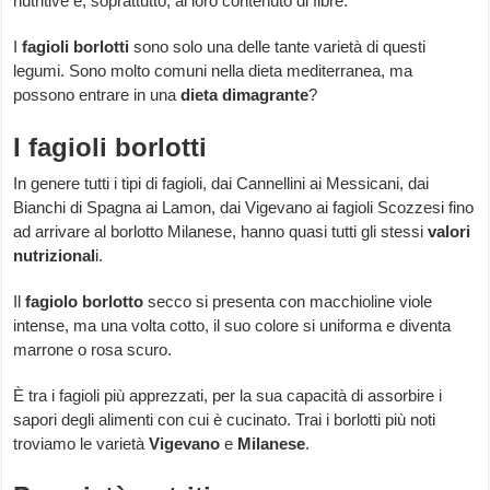
nutritive e, soprattutto, al loro contenuto di fibre.
I
fagioli borlotti
sono solo una delle tante varietà di questi
legumi. Sono molto comuni nella dieta mediterranea, ma
possono entrare in una
dieta dimagrante
?
I fagioli borlotti
In genere tutti i tipi di fagioli, dai Cannellini ai Messicani, dai
Bianchi di Spagna ai Lamon, dai Vigevano ai fagioli Scozzesi fino
ad arrivare al borlotto Milanese, hanno quasi tutti gli stessi
valori
nutrizional
i.
Il
fagiolo borlotto
secco si presenta con macchioline viole
intense, ma una volta cotto, il suo colore si uniforma e diventa
marrone o rosa scuro.
È tra i fagioli più apprezzati, per la sua capacità di assorbire i
sapori degli alimenti con cui è cucinato. Trai i borlotti più noti
troviamo le varietà
Vigevano
e
Milanese
.