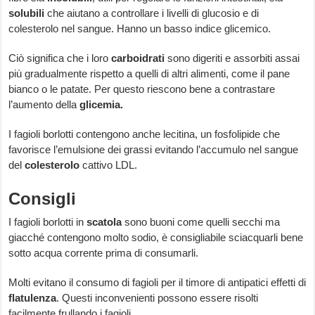
solubili
che aiutano a controllare i livelli di glucosio e di
colesterolo nel sangue. Hanno un basso indice glicemico.
Ciò significa che i loro
carboidrati
sono digeriti e assorbiti assai
più gradualmente rispetto a quelli di altri alimenti, come il pane
bianco o le patate. Per questo riescono bene a contrastare
l’aumento della
glicemia.
I fagioli borlotti contengono anche lecitina, un fosfolipide che
favorisce l’emulsione dei grassi evitando l’accumulo nel sangue
del
colesterolo
cattivo LDL.
Consigli
I fagioli borlotti in
scatola
sono buoni come quelli secchi ma
giacché contengono molto sodio, è consigliabile sciacquarli bene
sotto acqua corrente prima di consumarli.
Molti evitano il consumo di fagioli per il timore di antipatici effetti di
flatulenza
. Questi inconvenienti possono essere risolti
facilmente frullando i fagioli.