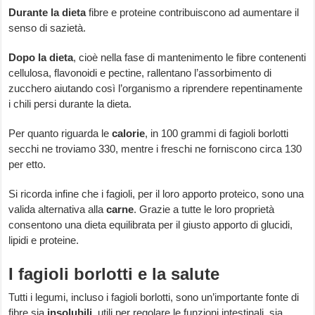
Durante la dieta
fibre e proteine contribuiscono ad aumentare il
senso di sazietà.
Dopo la dieta
, cioè nella fase di mantenimento le fibre contenenti
cellulosa, flavonoidi e pectine, rallentano l’assorbimento di
zucchero aiutando così l’organismo a riprendere repentinamente
i chili persi durante la dieta.
Per quanto riguarda le
calorie
, in 100 grammi di fagioli borlotti
secchi ne troviamo 330, mentre i freschi ne forniscono circa 130
per etto.
Si ricorda infine che i fagioli, per il loro apporto proteico, sono una
valida alternativa alla
carne
. Grazie a tutte le loro proprietà
consentono una dieta equilibrata per il giusto apporto di glucidi,
lipidi e proteine.
I fagioli borlotti e la salute
Tutti i legumi, incluso i fagioli borlotti, sono un’importante fonte di
fibre sia
insolubili
, utili per regolare le funzioni intestinali, sia