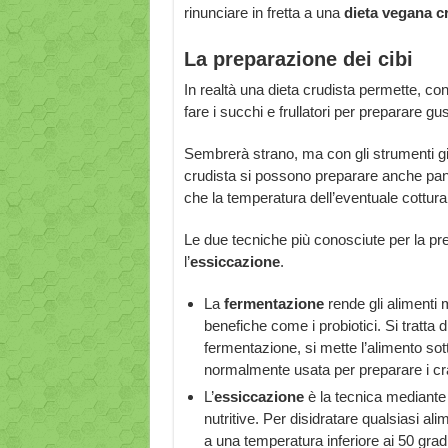
rinunciare in fretta a una
dieta vegana cr
La preparazione dei cibi
In realtà una dieta crudista permette, co
fare i succhi e frullatori per preparare 
Sembrerà strano, ma con gli strumenti g
crudista si possono preparare anche pane,
che la temperatura dell’eventuale cottura,
Le due tecniche più conosciute per la pre
l’
essiccazione
.
La
fermentazione
rende gli alimenti m
benefiche come i probiotici. Si tratta 
fermentazione, si mette l’alimento sot
normalmente usata per preparare i crau
L’
essiccazione
è la tecnica mediante 
nutritive. Per disidratare qualsiasi al
a una temperatura inferiore ai 50 gradi