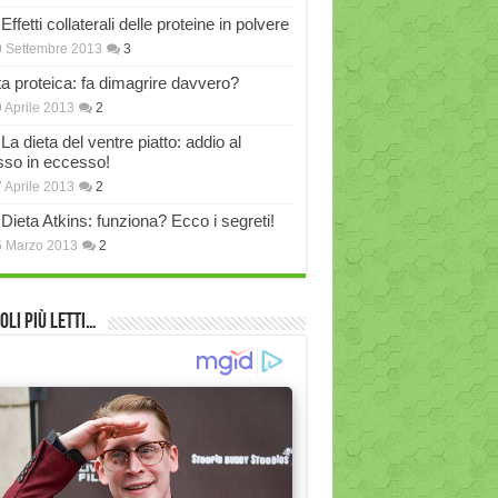
Effetti collaterali delle proteine in polvere
 Settembre 2013
3
ta proteica: fa dimagrire davvero?
 Aprile 2013
2
La dieta del ventre piatto: addio al
sso in eccesso!
 Aprile 2013
2
Dieta Atkins: funziona? Ecco i segreti!
6 Marzo 2013
2
oli più Letti…