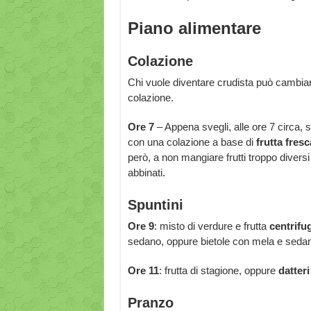
Piano alimentare
Colazione
Chi vuole diventare crudista può cambiare 
colazione.
Ore 7
– Appena svegli, alle ore 7 circa, s
con una colazione a base di
frutta fresc
però, a non mangiare frutti troppo diver
abbinati.
Spuntini
Ore 9
: misto di verdure e frutta
centrifu
sedano, oppure bietole con mela e seda
Ore 11
: frutta di stagione, oppure
datteri
Pranzo