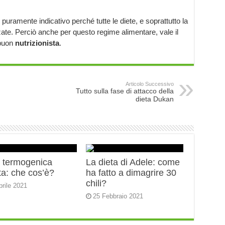
 puramente indicativo perché tutte le diete, e soprattutto la
ate. Perciò anche per questo regime alimentare, vale il
 buon
nutrizionista
.
Articolo Successivo
Tutto sulla fase di attacco della
dieta Dukan
a termogenica
La dieta di Adele: come
ta: che cos’è?
ha fatto a dimagrire 30
chili?
prile 2021
25 Febbraio 2021