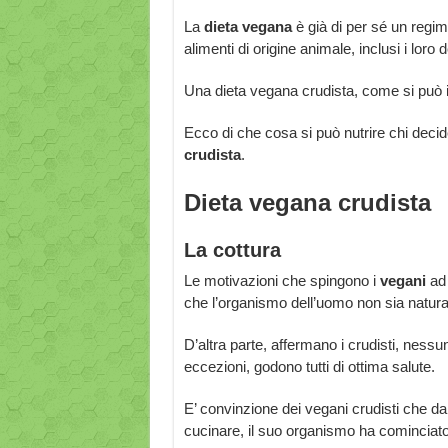
La
dieta vegana
è già di per sé un regime
alimenti di origine animale, inclusi i loro d
Una dieta vegana crudista, come si può i
Ecco di che cosa si può nutrire chi decide
crudista
.
Dieta vegana crudista
La cottura
Le motivazioni che spingono i
vegani
ad 
che l’organismo dell’uomo non sia natura
D’altra parte, affermano i crudisti, nessu
eccezioni, godono tutti di ottima salute.
E’ convinzione dei vegani crudisti che d
cucinare, il suo organismo ha cominciato 