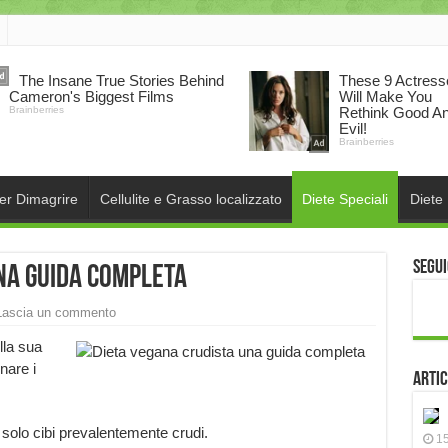
per Dimagrire
Cellulite e Grasso localizzato
Diete Speciali
Diete
Segui
na guida completa
Lascia un commento
lla sua
nare i
Artic
 solo cibi prevalentemente crudi.
15