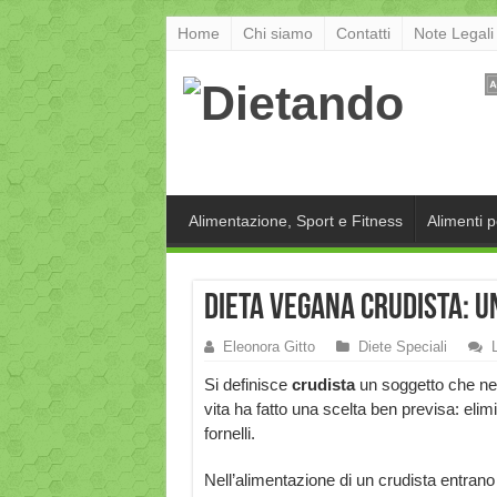
Home
Chi siamo
Contatti
Note Legali
Alimentazione, Sport e Fitness
Alimenti 
Dieta vegana crudista: u
Eleonora Gitto
Diete Speciali
Si definisce
crudista
un soggetto che ne
vita ha fatto una scelta ben previsa: elimi
fornelli.
Nell’alimentazione di un crudista entrano