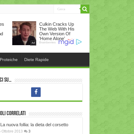
 Proteiche
Diete Rapide
ci su…
oli correlati
La nuova follia: la dieta del corsetto
 Ottobre 2013
3