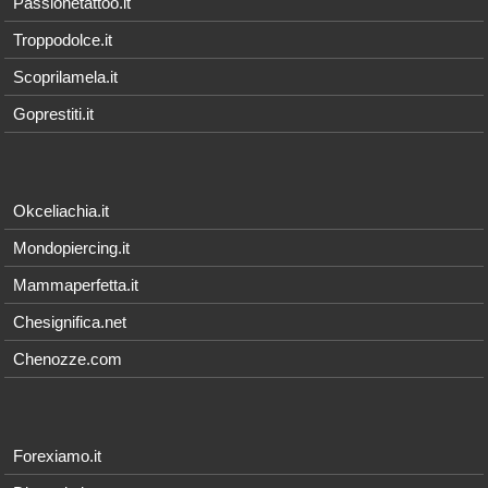
Passionetattoo.it
Troppodolce.it
Scoprilamela.it
Goprestiti.it
Okceliachia.it
Mondopiercing.it
Mammaperfetta.it
Chesignifica.net
Chenozze.com
Forexiamo.it