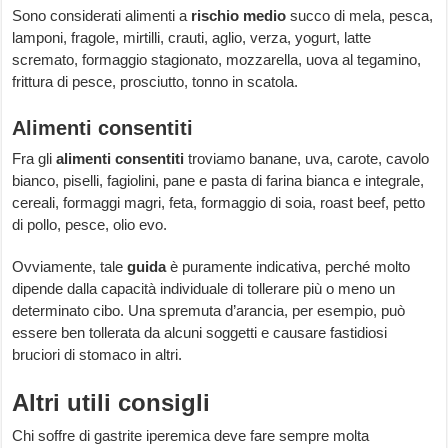
Sono considerati alimenti a
rischio medio
succo di mela, pesca,
lamponi, fragole, mirtilli, crauti, aglio, verza, yogurt, latte
scremato, formaggio stagionato, mozzarella, uova al tegamino,
frittura di pesce, prosciutto, tonno in scatola.
Alimenti consentiti
Fra gli
alimenti consentiti
troviamo banane, uva, carote, cavolo
bianco, piselli, fagiolini, pane e pasta di farina bianca e integrale,
cereali, formaggi magri, feta, formaggio di soia, roast beef, petto
di pollo, pesce, olio evo.
Ovviamente, tale
guida
è puramente indicativa, perché molto
dipende dalla capacità individuale di tollerare più o meno un
determinato cibo. Una spremuta d’arancia, per esempio, può
essere ben tollerata da alcuni soggetti e causare fastidiosi
bruciori di stomaco in altri.
Altri utili consigli
Chi soffre di gastrite iperemica deve fare sempre molta