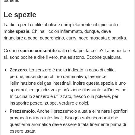
banane.
Le spezie
La dieta per la colite abolisce completamente cibi piccanti e
molte
spezie
. Chi ha il colon infiammato, dunque, deve
rinunciare a pepe, peperoncino, curry, noce moscata e paprika.
Ci sono
spezie consentite
dalla dieta per la colite? La risposta è
sì, sono poche a dire il vero, ma esistono. Eccone qualcuna.
Zenzero
. Lo zenzero è molto indicato in caso di colite,
perché, essendo un ottimo carminativo, favorisce
l’eliminazione dei gas intestinali. Inoltre questa spezia è uno
spasmolitico quindi svolge un’azione rilassante sull’intestino.
In cucina lo zenzero è utilizzato, fresco o in polvere, per
insaporire pesce, zuppe, verdure e dolci.
Prezzemolo
. Anche il prezzemolo aiuta a eliminare i gonfiori
provocati dai gas intestinali. Bisogna solo ricordarsi che
quest’erba aromatica deve essere tritata finemente prima di
essere usata.