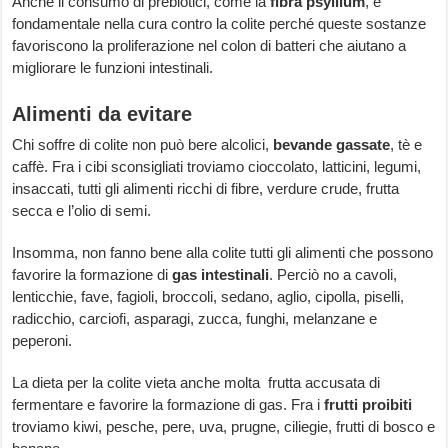
Anche il consumo di prebiotici, come la
fibra psyllium
, è
fondamentale nella cura contro la colite perché queste sostanze
favoriscono la proliferazione nel colon di batteri che aiutano a
migliorare le funzioni intestinali.
Alimenti da evitare
Chi soffre di colite non può bere alcolici,
bevande gassate
, tè e
caffè. Fra i cibi sconsigliati troviamo cioccolato, latticini, legumi,
insaccati, tutti gli alimenti ricchi di fibre, verdure crude, frutta
secca e l’olio di semi.
Insomma, non fanno bene alla colite tutti gli alimenti che possono
favorire la formazione di
gas intestinali
. Perciò no a cavoli,
lenticchie, fave, fagioli, broccoli, sedano, aglio, cipolla, piselli,
radicchio, carciofi, asparagi, zucca, funghi, melanzane e
peperoni.
La dieta per la colite vieta anche molta frutta accusata di
fermentare e favorire la formazione di gas. Fra i
frutti proibiti
troviamo kiwi, pesche, pere, uva, prugne, ciliegie, frutti di bosco e