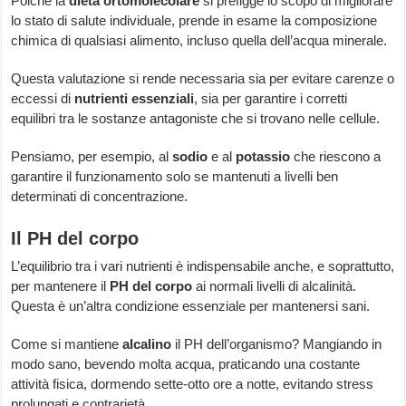
Poiché la
dieta ortomolecolare
si prefigge lo scopo di migliorare
lo stato di salute individuale, prende in esame la composizione
chimica di qualsiasi alimento, incluso quella dell’acqua minerale.
Questa valutazione si rende necessaria sia per evitare carenze o
eccessi di
nutrienti essenziali
, sia per garantire i corretti
equilibri tra le sostanze antagoniste che si trovano nelle cellule.
Pensiamo, per esempio, al
sodio
e al
potassio
che riescono a
garantire il funzionamento solo se mantenuti a livelli ben
determinati di concentrazione.
Il PH del corpo
L’equilibrio tra i vari nutrienti è indispensabile anche, e soprattutto,
per mantenere il
PH del corpo
ai normali livelli di alcalinità.
Questa è un’altra condizione essenziale per mantenersi sani.
Come si mantiene
alcalino
il PH dell’organismo? Mangiando in
modo sano, bevendo molta acqua, praticando una costante
attività fisica, dormendo sette-otto ore a notte, evitando stress
prolungati e contrarietà.