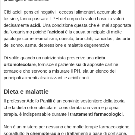
Cibi acidi, pensieri negativi, eccessi alimentari, accumulo di
tossine, fanno passare il PH del corpo da valori basici a valori
decisamente
acidi
. Una condizione questa che è mal sopportata
dall’organismo poiché l’
acidos
i è la causa principale di molte
patologie come reumatismi, obesità, bronchiti, candidosi, disturbi
del sonno, asma, depressione e malattie degenerative.
Di solito quando un nutrizionista prescrive una
dieta
ortomolecolare
, fornisce il paziente sia di apposite cartine
tornasole che servono a misurare il PH, sia un elenco dei
principali alimenti alcalinizzanti e acidificanti.
Dieta e malattie
Il professor Adolfo Panfili è un convinto sostenitore della teoria
che la dieta ortomolecolare, considerata una vera e propria
terapia, è indispensabile durante i
trattamenti farmacologici
.
Non è un mistero per nessuno che molte terapie farmacologiche,
soprattutto la
chemioterapia
o i trattamenti a base di cortisone,