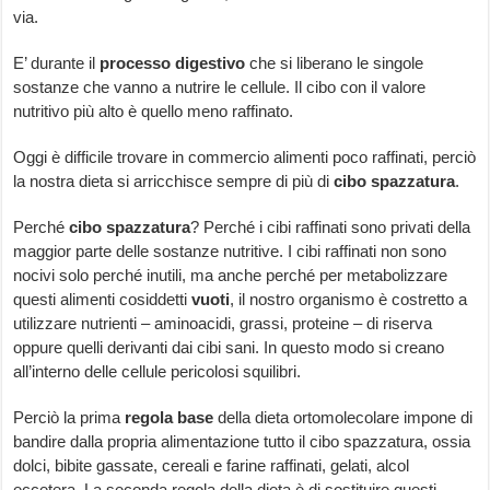
via.
E’ durante il
processo digestivo
che si liberano le singole
sostanze che vanno a nutrire le cellule. Il cibo con il valore
nutritivo più alto è quello meno raffinato.
Oggi è difficile trovare in commercio alimenti poco raffinati, perciò
la nostra dieta si arricchisce sempre di più di
cibo spazzatura
.
Perché
cibo spazzatura
? Perché i cibi raffinati sono privati della
maggior parte delle sostanze nutritive. I cibi raffinati non sono
nocivi solo perché inutili, ma anche perché per metabolizzare
questi alimenti cosiddetti
vuoti
, il nostro organismo è costretto a
utilizzare nutrienti – aminoacidi, grassi, proteine – di riserva
oppure quelli derivanti dai cibi sani. In questo modo si creano
all’interno delle cellule pericolosi squilibri.
Perciò la prima
regola base
della dieta ortomolecolare impone di
bandire dalla propria alimentazione tutto il cibo spazzatura, ossia
dolci, bibite gassate, cereali e farine raffinati, gelati, alcol
eccetera. La seconda regola della dieta è di sostituire questi