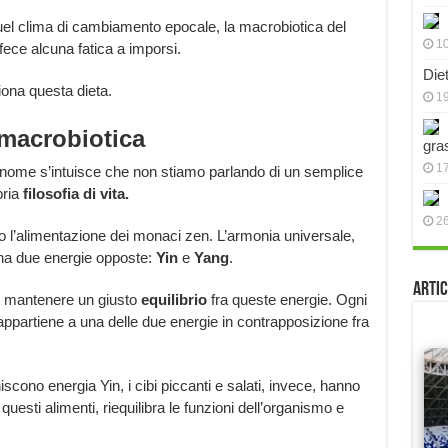
uel clima di cambiamento epocale, la macrobiotica del
10
ece alcuna fatica a imporsi.
Die
ona questa dieta.
19
a macrobiotica
gra
17
 nome s’intuisce che non stiamo parlando di un semplice
ria
filosofia di vita.
2
 l’alimentazione dei monaci zen. L’armonia universale,
 ha due energie opposte:
Yin
e
Yang
.
Artic
i mantenere un giusto
equilibrio
fra queste energie. Ogni
 appartiene a una delle due energie in contrapposizione fra
iscono energia Yin, i cibi piccanti e salati, invece, hanno
esti alimenti, riequilibra le funzioni dell’organismo e