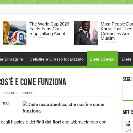
per Dimagrire
Cellulite e Grasso localizzato
Diete Speciali
Diete
Segui
cos’è e come funziona
Lascia un commento
 negli
Artic
 degli hippies e dei
figli dei fiori
che abbracciarono con
15