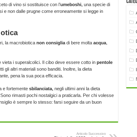
Cate
to di vino si sostituisce con l’
umeboshi,
una specie di
esi e non dalle prugne come erroneamente si legge in
otica
ari, la macrobiotica
non consiglia
di bere molta
acqua
,
vieta i superalcolici. Il cibo deve essere cotto in
pentole
i gli altri materiali sono banditi. Inoltre, la dieta
ante, pena la sua poca efficacia.
a e fortemente
sbilanciata,
negli ultimi anni la dieta
Sono rimasti pochi nostalgici a praticarla. Per chi volesse
onsiglio è sempre lo stesso: farsi seguire da un buon
Articolo Successivo