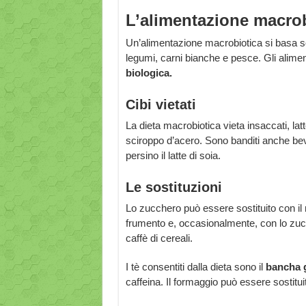
L’alimentazione macrob
Un’alimentazione macrobiotica si basa sopr
legumi, carni bianche e pesce. Gli alimen
biologica.
Cibi vietati
La dieta macrobiotica vieta insaccati, lat
sciroppo d’acero. Sono banditi anche beva
persino il latte di soia.
Le sostituzioni
Lo zucchero può essere sostituito con il 
frumento e, occasionalmente, con lo zucch
caffè di cereali.
I tè consentiti dalla dieta sono il
bancha 
caffeina. Il formaggio può essere sostituito