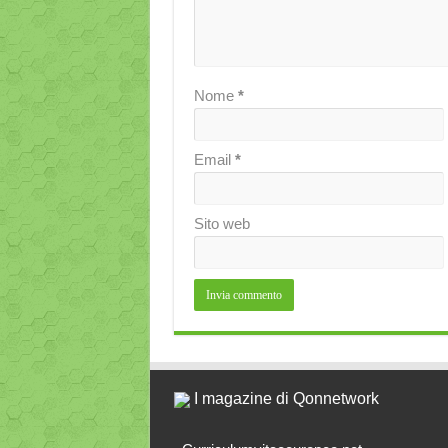
Nome
*
Email
*
Sito web
I magazine di Qonnetwork