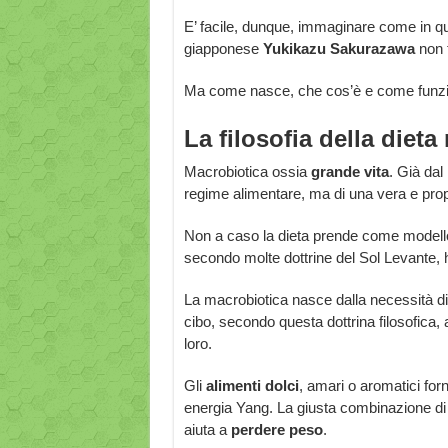
E’ facile, dunque, immaginare come in q
giapponese
Yukikazu Sakurazawa
non f
Ma come nasce, che cos’è e come funzi
La filosofia della diet
Macrobiotica ossia
grande vita
. Già dal
regime alimentare, ma di una vera e prop
Non a caso la dieta prende come modello
secondo molte dottrine del Sol Levante,
La macrobiotica nasce dalla necessità d
cibo, secondo questa dottrina filosofica,
loro.
Gli
alimenti dolci
, amari o aromatici forn
energia Yang. La giusta combinazione di qu
aiuta a
perdere peso
.