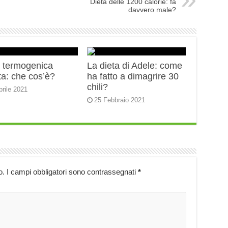
Dieta delle 1200 calorie: fa
davvero male?
a termogenica
La dieta di Adele: come
ta: che cos’è?
ha fatto a dimagrire 30
chili?
prile 2021
25 Febbraio 2021
o.
I campi obbligatori sono contrassegnati
*