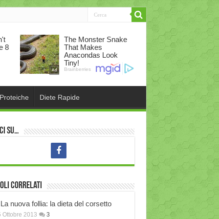
 Proteiche
Diete Rapide
ci su…
oli correlati
La nuova follia: la dieta del corsetto
 Ottobre 2013
3