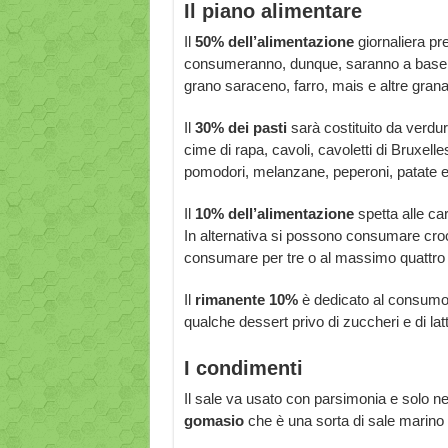
Il piano alimentare
Il
50% dell’alimentazione
giornaliera pre
consumeranno, dunque, saranno a base 
grano saraceno, farro, mais e altre granag
Il
30% dei pasti
sarà costituito da verdur
cime di rapa, cavoli, cavoletti di Bruxell
pomodori, melanzane, peperoni, patate e 
Il
10% dell’alimentazione
spetta alle car
In alternativa si possono consumare cro
consumare per tre o al massimo quattro 
Il
rimanente 10%
è dedicato al consumo 
qualche dessert privo di zuccheri e di latt
I condimenti
Il sale va usato con parsimonia e solo nei c
gomasio
che è una sorta di sale marino 