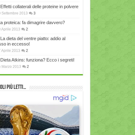
Effetti collaterali delle proteine in polvere
 Settembre 2013
3
ta proteica: fa dimagrire davvero?
 Aprile 2013
2
La dieta del ventre piatto: addio al
sso in eccesso!
 Aprile 2013
2
Dieta Atkins: funziona? Ecco i segreti!
6 Marzo 2013
2
oli più Letti…