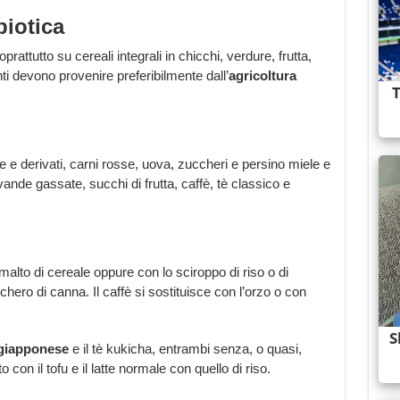
iotica
attutto su cereali integrali in chicchi, verdure, frutta,
ti devono provenire preferibilmente dall’
agricoltura
te e derivati, carni rosse, uova, zuccheri e persino miele e
nde gassate, succhi di frutta, caffè, tè classico e
malto di cereale oppure con lo sciroppo di riso o di
ero di canna. Il caffè si sostituisce con l’orzo o con
giapponese
e il tè kukicha, entrambi senza, o quasi,
 con il tofu e il latte normale con quello di riso.