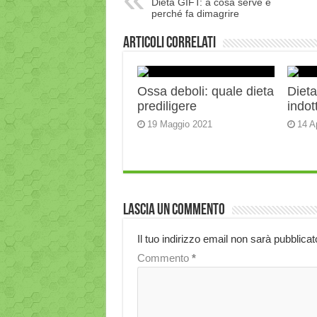
Dieta GIFT: a cosa serve e
perché fa dimagrire
Articoli correlati
Ossa deboli: quale dieta
Diet
prediligere
indot
19 Maggio 2021
14 A
Lascia un commento
Il tuo indirizzo email non sarà pubblicat
Commento
*