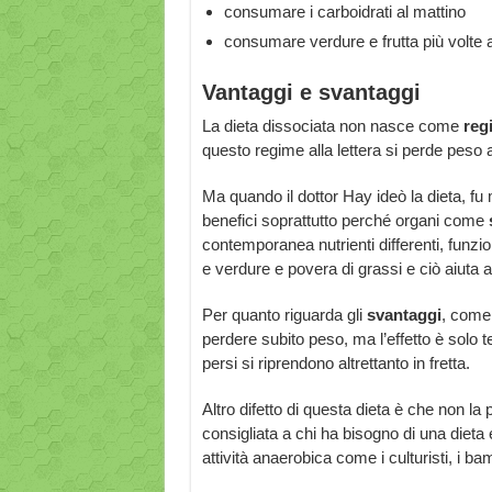
consumare i carboidrati al mattino
consumare verdure e frutta più volte 
Vantaggi e svantaggi
La dieta dissociata non nasce come
reg
questo regime alla lettera si perde pes
Ma quando il dottor Hay ideò la dieta, fu
benefici soprattutto perché organi come
contemporanea nutrienti differenti, funz
e verdure e povera di grassi e ciò aiuta a
Per quanto riguarda gli
svantaggi
, come 
perdere subito peso, ma l’effetto è solo 
persi si riprendono altrettanto in fretta.
Altro difetto di questa dieta è che non la p
consigliata a chi ha bisogno di una dieta eq
attività anaerobica come i culturisti, i ba