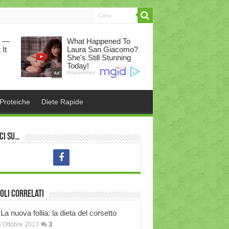
 Proteiche
Diete Rapide
ci su…
oli correlati
La nuova follia: la dieta del corsetto
 Ottobre 2013
3