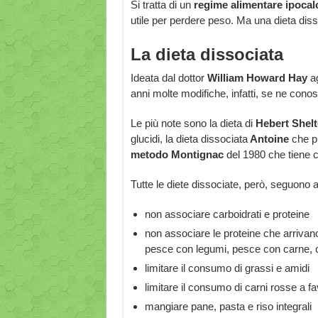
Si tratta di un
regime alimentare ipocal
utile per perdere peso. Ma una dieta dis
La dieta dissociata
Ideata dal dottor
William Howard Hay
ag
anni molte modifiche, infatti, se ne conos
Le più note sono la dieta di
Hebert Shel
glucidi, la dieta dissociata
Antoine
che pr
metodo Montignac
del 1980 che tiene co
Tutte le diete dissociate, però, seguono 
non associare carboidrati e proteine
non associare le proteine che arrivano
pesce con legumi, pesce con carne, c
limitare il consumo di grassi e amidi
limitare il consumo di carni rosse a f
mangiare pane, pasta e riso integrali