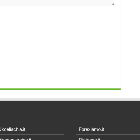
kceliachia.it
Forexiamo.it
ondopiercing.it
Dietando.it