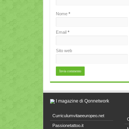
Nome
*
Email
*
Sito web
I magazine di Qonnetwork
Curriculumvitaeeuropeo.net
O
Passionetattoo.it
M