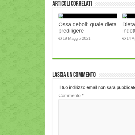
Articoli correlati
Ossa deboli: quale dieta
Diet
prediligere
indot
19 Maggio 2021
14 A
Lascia un commento
Il tuo indirizzo email non sarà pubblicat
Commento
*