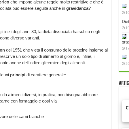
orico
che impone alcune regole molto restrittive e che è
sociata può essere seguita anche in
gravidanza
?
10
Die
19
li inizi degli anni 30, la dieta dissociata ha subito negli
cono diverse varianti.
gra
17
ton
del 1951 che vieta il consumo delle proteine insieme ai
escrive un solo tipo di alimento al giorno e, infine, il
nto anche dell’indice glicemico degli alimenti.
2
alcuni
principi
di carattere generale:
Artic
 da alimenti diversi, in pratica, non bisogna abbinare
arne con formaggio e così via
avore delle carni bianche