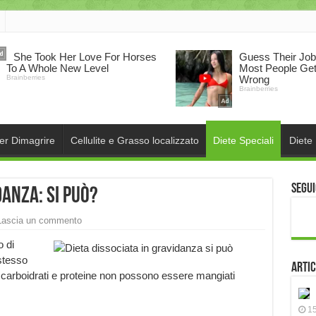
per Dimagrire
Cellulite e Grasso localizzato
Diete Speciali
Diete
Segui
danza: si può?
Lascia un commento
o di
stesso
Artic
 carboidrati e proteine non possono essere mangiati
15