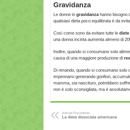
Gravidanza
Le donne in
gravidanza
hanno bisogno di
qualsiasi dieta poco equilibrata è da evi
Così come sono da evitare tutte le
diete
una donna incinta aumenta almeno di 200
Inoltre, quando si consumano solo aliment
causa di una maggiore produzione di
res
Di rimando, quando si consumano solo carb
impennarsi generando gonfiori, accumulo 
mamma, sia nascituro, potrebbero soffrirne
non è solo sconsigliata, ma è assoluta
Articolo Precedente
La dieta dissociata americana