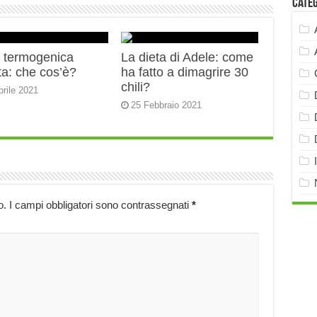
Cate
a termogenica
La dieta di Adele: come
ta: che cos’è?
ha fatto a dimagrire 30
chili?
prile 2021
25 Febbraio 2021
o.
I campi obbligatori sono contrassegnati
*