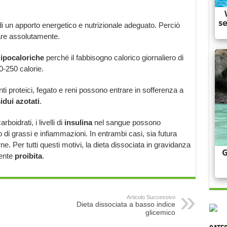
 un apporto energetico e nutrizionale adeguato. Perciò
tare assolutamente.
 ipocaloriche
perché il fabbisogno calorico giornaliero di
-250 calorie.
i proteici, fegato e reni possono entrare in sofferenza a
idui azotati
.
oidrati, i livelli di
insulina
nel sangue possono
di grassi e infiammazioni. In entrambi casi, sia futura
. Per tutti questi motivi, la dieta dissociata in gravidanza
mente
proibita
.
Articolo Successivo
Dieta dissociata a basso indice
glicemico