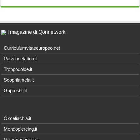
I magazine di Qonnetwork
Curriculumvitaeeuropeo.net
Passionetattoo.it
Troppodolce.it
Scoprilamela.it
Goprestiti.it
Okceliachia.it
Mondopiercing.it
Mammaperfetta.it