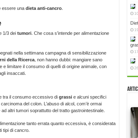
e essere una
dieta anti-cancro
.
10
e
Die
19
e 1/3 dei
tumori
. Che cosa s’intende per alimentazione
gra
17
mpegnati nella settimana campagna di sensibilizzazione
rni della Ricerca
, non hanno dubbi: mangiare sano
le e limitare il consumo di quelli di origine animale, con
2
gli insaccati.
Artic
ne tra il consumo eccessivo di
grassi
e alcuni specifici
l carcinoma del colon. L’abuso di alcol, com’è ormai
ad altri tumori soprattutto del tratto gastrointestinale.
alimentazione tanto errata quanto eccessiva, è considerata
i tipi di cancro.