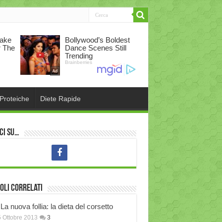
 Proteiche
Diete Rapide
ci su…
oli correlati
La nuova follia: la dieta del corsetto
 Ottobre 2013
3