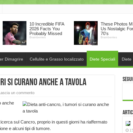
per Dimagrire
Cellulite e Grasso localizzato
Diete Speciali
Diete
Segui
ori si curano anche a tavola
Lascia un commento
o anche
Artic
cerca sul Cancro, proprio in questi giorni ha riaffermato
one e alcuni tipi di tumore.
15