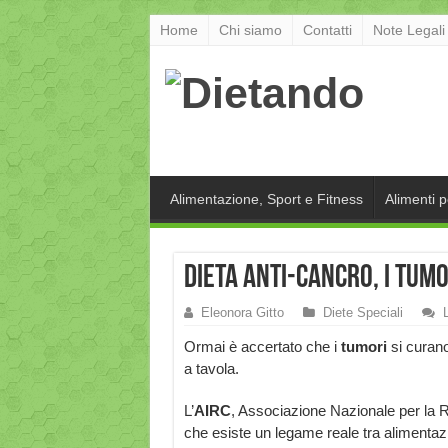
Home
Chi siamo
Contatti
Note Legali
Alimentazione, Sport e Fitness
Alimenti 
Dieta anti-cancro, i tum
Eleonora Gitto
Diete Speciali
Ormai è accertato che i
tumori
si curan
a tavola.
L’
AIRC
, Associazione Nazionale per la Ri
che esiste un legame reale tra alimentazi