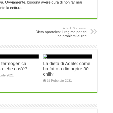
liva. Ovviamente, bisogna avere cura di non far mai
nte la cottura.
Articolo Successivo
Dieta aproteica: il regime per chi
ha problemi ai reni
a termogenica
La dieta di Adele: come
ta: che cos’è?
ha fatto a dimagrire 30
chili?
prile 2021
25 Febbraio 2021