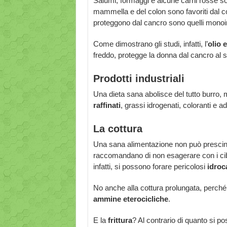
Salumi, formaggi e alcune carni rosse s
mammella e del colon sono favoriti dal c
proteggono dal cancro sono quelli monoins
Come dimostrano gli studi, infatti, l’
olio 
freddo, protegge la donna dal cancro al 
Prodotti industriali
Una dieta sana abolisce del tutto burro, mar
raffinati
, grassi idrogenati, coloranti e ad
La cottura
Una sana alimentazione non può presci
raccomandano di non esagerare con i cibi co
infatti, si possono forare pericolosi
idroca
No anche alla cottura prolungata, perch
ammine eterocicliche
.
E la
frittura
? Al contrario di quanto si p