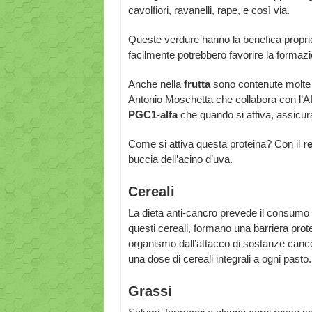
cavolfiori, ravanelli, rape, e così via.
Queste verdure hanno la benefica propriet
facilmente potrebbero favorire la formazi
Anche nella
frutta
sono contenute molte s
Antonio Moschetta che collabora con l’A
PGC1-alfa
che quando si attiva, assicura
Come si attiva questa proteina? Con il
r
buccia dell’acino d’uva.
Cereali
La dieta anti-cancro prevede il consumo
questi cereali, formano una barriera prote
organismo dall’attacco di sostanze ca
una dose di cereali integrali a ogni pasto.
Grassi