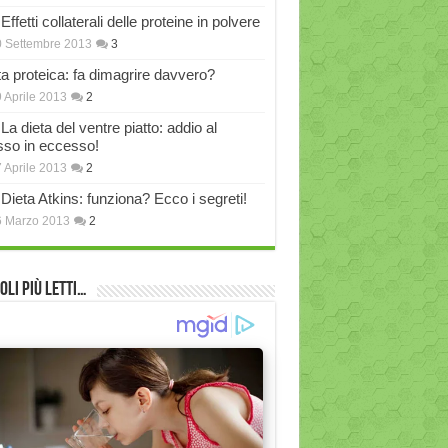
Effetti collaterali delle proteine in polvere
 Settembre 2013
3
ta proteica: fa dimagrire davvero?
 Aprile 2013
2
La dieta del ventre piatto: addio al
sso in eccesso!
 Aprile 2013
2
Dieta Atkins: funziona? Ecco i segreti!
6 Marzo 2013
2
oli più Letti…