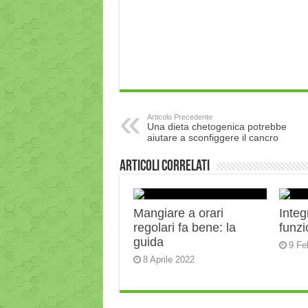
Articolo Precedente
Una dieta chetogenica potrebbe
aiutare a sconfiggere il cancro
Articoli correlati
Mangiare a orari
Integ
regolari fa bene: la
funz
guida
9 Fe
8 Aprile 2022