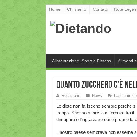
Home
Chi siamo
Contatti
Note Legali
Alimentazione, Sport e Fitness
Alimenti 
Quanto zucchero c’è nell
Redazione
News
Lascia un c
Le diete non falliscono sempre perché s
troppo. Spesso a fare la differenza tra il
dimagrire e l’ingrassare sono proprio lor
Il nostro paese sembrava non esserne sta