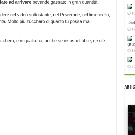
ciate ad arrivare
bevande gassate in gran quantità.
10
re nel video sottostante, nel Powerade, nel limoncello,
anta. Molto più zucchero di quanto tu possa mai
Die
19
chero, e in qualcuna, anche se insospettabile, ce n’è
gra
17
2
Artic