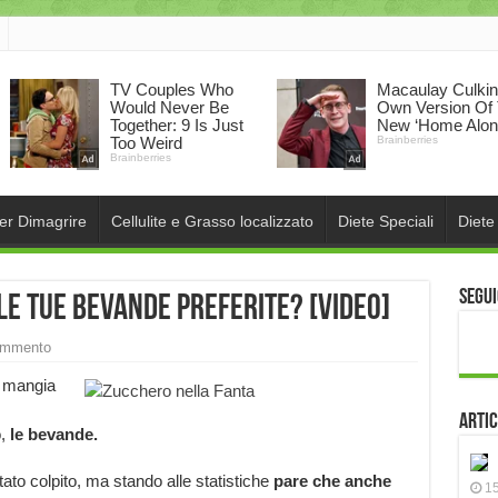
per Dimagrire
Cellulite e Grasso localizzato
Diete Speciali
Diete
Segui
e tue bevande preferite? [VIDEO]
ommento
i mangia
Artic
o,
le bevande.
to colpito, ma stando alle statistiche
pare che anche
15