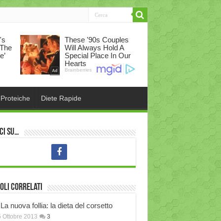
 Proteiche
Diete Rapide
ci su…
oli correlati
La nuova follia: la dieta del corsetto
 Ottobre 2013
3