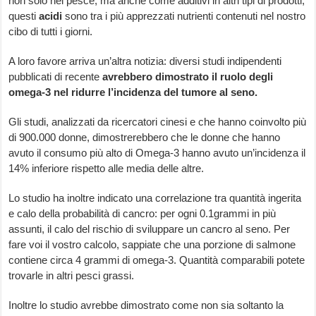
non solo nel pesce, ma anche come additivi in altri tipi di prodotti,
questi
acidi
sono tra i più apprezzati nutrienti contenuti nel nostro
cibo di tutti i giorni.
A loro favore arriva un’altra notizia: diversi studi indipendenti
pubblicati di recente
avrebbero dimostrato il ruolo degli
omega-3 nel ridurre l’incidenza del tumore al seno.
Gli studi, analizzati da ricercatori cinesi e che hanno coinvolto più
di 900.000 donne, dimostrerebbero che le donne che hanno
avuto il consumo più alto di Omega-3 hanno avuto un’incidenza il
14% inferiore rispetto alle media delle altre.
Lo studio ha inoltre indicato una correlazione tra quantità ingerita
e calo della probabilità di cancro: per ogni 0.1grammi in più
assunti, il calo del rischio di sviluppare un cancro al seno. Per
fare voi il vostro calcolo, sappiate che una porzione di salmone
contiene circa 4 grammi di omega-3. Quantità comparabili potete
trovarle in altri pesci grassi.
Inoltre lo studio avrebbe dimostrato come non sia soltanto la