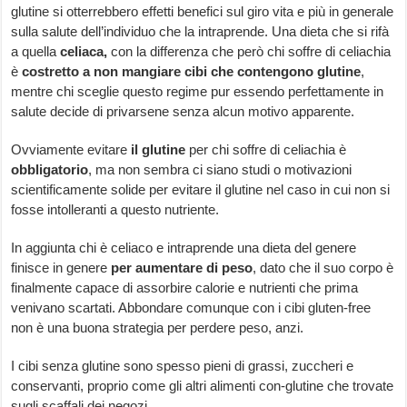
glutine si otterrebbero effetti benefici sul giro vita e più in generale
sulla salute dell’individuo che la intraprende. Una dieta che si rifà
a quella
celiaca,
con la differenza che però chi soffre di celiachia
è
costretto a non mangiare cibi che contengono glutine
,
mentre chi sceglie questo regime pur essendo perfettamente in
salute decide di privarsene senza alcun motivo apparente.
Ovviamente evitare
il glutine
per chi soffre di celiachia è
obbligatorio
, ma non sembra ci siano studi o motivazioni
scientificamente solide per evitare il glutine nel caso in cui non si
fosse intolleranti a questo nutriente.
In aggiunta chi è celiaco e intraprende una dieta del genere
finisce in genere
per aumentare di peso
, dato che il suo corpo è
finalmente capace di assorbire calorie e nutrienti che prima
venivano scartati. Abbondare comunque con i cibi gluten-free
non è una buona strategia per perdere peso, anzi.
I cibi senza glutine sono spesso pieni di grassi, zuccheri e
conservanti, proprio come gli altri alimenti con-glutine che trovate
sugli scaffali dei negozi.